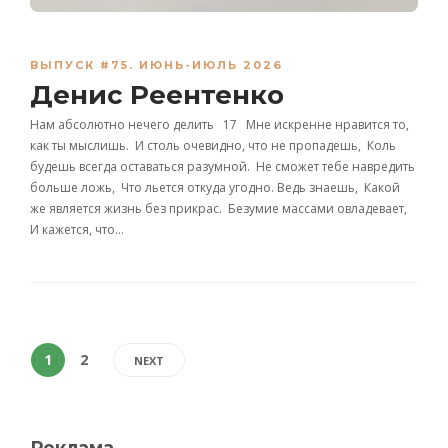
ВЫПУСК #75. ИЮНЬ-ИЮЛЬ 2026
Денис Реентенко
Нам абсолютно нечего делить 17 Мне искренне нравится то,
как ты мыслишь. И столь очевидно, что не пропадешь, Коль
будешь всегда оставаться разумной. Не сможет тебе навредить
больше ложь, Что льется откуда угодно. Ведь знаешь, Какой
же является жизнь без прикрас. Безумие массами овладевает,
И кажется, что…
1
2
NEXT
Реклама