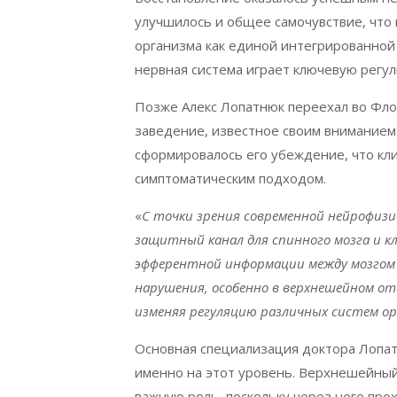
улучшилось и общее самочувствие, что 
организма как единой интегрированной 
нервная система играет ключевую регу
Позже Алекс Лопатнюк переехал во Фло
заведение, известное своим вниманием
сформировалось его убеждение, что кл
симптоматическим подходом.
«
С точки зрения современной нейрофиз
защитный канал для спинного мозга и 
эфферентной информации между мозгом
нарушения, особенно в верхнешейном от
изменяя регуляцию различных систем ор
Основная специализация доктора Лопа
именно на этот уровень. Верхнешейный 
важную роль, поскольку через него пр