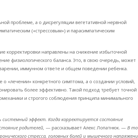
льной проблеме, а о дисрегуляции вегетативной нервной
мпатическим («стрессовым») и парасимпатическим
кие корректировки направлены на снижение избыточной
ение физиологического баланса. Это, в свою очередь, может
варении, иммунном ответе и общем поведении ребенка.
е о «лечении» конкретного симптома, а о создании условий,
онировать более эффективно. Такой подход требует точной
ромеханики и строгого соблюдения принципа минимального
ь системный эффект. Когда корректируется состояние
остояние родителей,
— рассказывает Алекс Лопатнюк. —
В то
ронического стресса, головных болей и мышечного напряжен