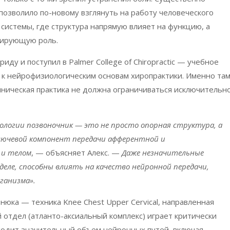
позволило по-новому взглянуть на работу человеческого
системы, где структура напрямую влияет на функцию, а
лирующую роль.
риду и поступил в
Palmer
College
of
Chiropractic
— учебное
 к нейрофизиологическим основам хиропрактики. Именно та
иническая практика не должна ограничиваться исключительн
иологии позвоночник
—
это не просто опорная структура, а
ключевой компонент передачи афферентной и
 и телом
,
—
объясняет Алекс.
—
Даже незначительные
деле, способны влиять на качество нейронной передачи,
ганизма».
тнюка — техника
Knee
Chest
Upper
Cervical
, направленная
отдел (атланто-аксиальный комплекс) играет критически
оходит значительный объем нейронных путей, включая