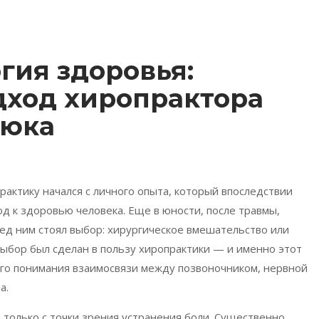
ия здоровья:
дход хиропрактора
нюка
рактику начался с личного опыта, который впоследствии
д к здоровью человека. Еще в юности, после травмы,
ред ним стоял выбор: хирургическое вмешательство или
Выбор был сделан в пользу хиропрактики
—
и именно этот
ого понимания взаимосвязи между позвоночником, нервной
а.
только с точки зрения устранения боли. Существенно