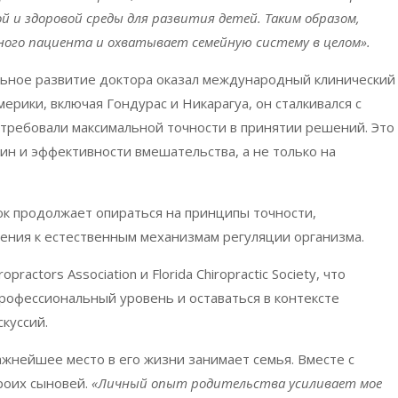
 и здоровой среды для развития детей. Таким образом,
ного пациента и охватывает семейную систему в целом».
льное развитие доктора оказал международный клинический
ерики, включая Гондурас и Никарагуа, он сталкивался с
 требовали максимальной точности в принятии решений. Это
чин и эффективности вмешательства, а не только на
юк продолжает опираться на принципы точности,
ения к естественным механизмам регуляции организма.
ropractors
Association
и
Florida
Chiropractic
Society
, что
рофессиональный уровень и оставаться в контексте
куссий.
жнейшее место в его жизни занимает семья. Вместе с
роих сыновей.
«Личный опыт родительства усиливает мое