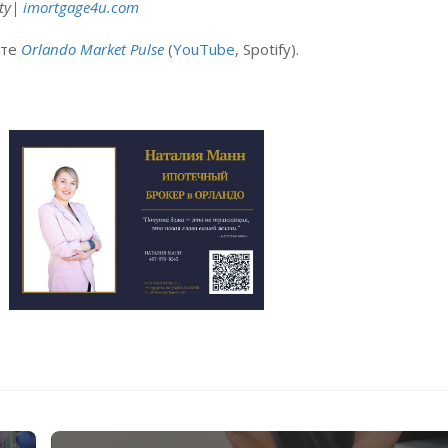
ty|
imortgage4u.com
сте
Orlando Market Pulse
(
YouTube
, Spotify).