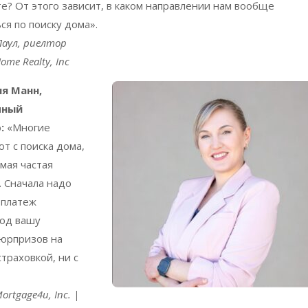
те
?
От этого зависит, в каком направлении нам вообще
ся по поиску дома».
Паул
,
риелтор
ome Realty, Inc
я Манн,
чный
:
«Многие
т с поиска дома,
амая частая
 Сначала надо
 платеж
под вашу
сюрпризов на
страховкой, ни с
rtgage4u, Inc. |