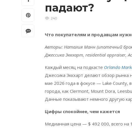
падают?
240
Что покупателям и продавцам нужн
Авторы: Наталия Манн (ипотечный брок
Джессика Эккхарт,
residential
appraiser
,
Ac
Каждый месяц на подкасте
Orlando Marke
Джессика Эккхарт делают обзор рынка 
мае 2026 года в фокусе —
Lake
County
, 
города, как
Clermont
,
Mount
Dora
,
Leesbu
Данные показывают немного другую кар
Цифры спокойнее, чем кажется
Медианная цена — $ 492 000, всего на 1