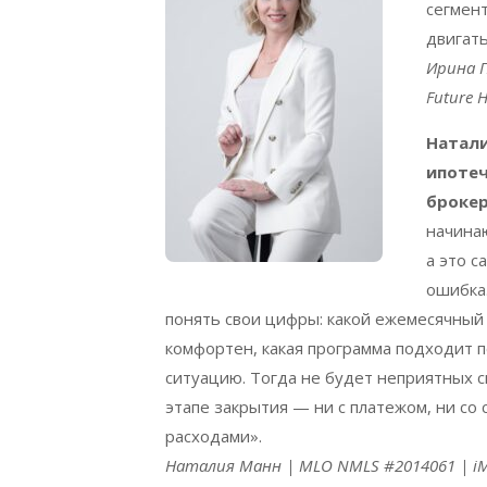
сегмен
двигать
Ирина
Future H
Натали
ипоте
брокер
начинаю
а это с
ошибка.
понять свои цифры: какой ежемесячный
комфортен, какая программа подходит 
ситуацию. Тогда не будет неприятных 
этапе закрытия — ни с платежом, ни со 
расходами».
Наталия
Манн
| MLO NMLS #2014061 | iMo