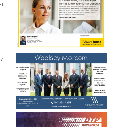
ма
цу