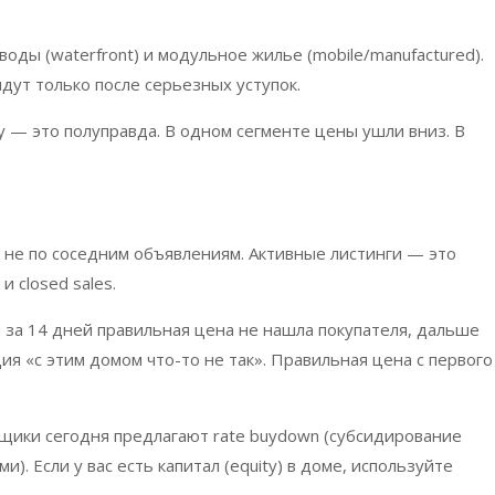
воды (
waterfront
) и модульное жилье (
mobile
/
manufactured
).
идут только после серьезных уступок.
y
— это полуправда. В одном сегменте цены ушли вниз. В
а не по соседним объявлениям. Активные листинги — это
и
closed
sales
.
 за 14 дней правильная цена не нашла покупателя, дальше
ия «с этим домом что-то не так». Правильная цена с первого
щики сегодня предлагают
rate
buydown
(субсидирование
и). Если у вас есть капитал
(equity)
в доме, используйте