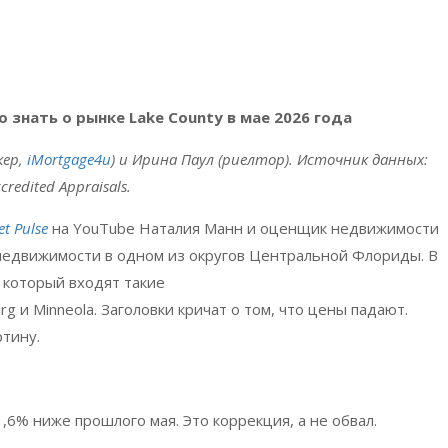
о знать о рынке
Lake
County
в мае 2026 года
ер,
iMortgage
4
u
) и Ирина Паул (риелтор). Источник данных:
credited
Appraisals
.
t Pulse
на
YouTube
Наталия Манн и оценщик недвижимости
недвижимости в одном из округов Центральной Флориды. В
в который входят такие
rg
и
Minneola.
Заголовки кричат о том, что цены падают.
тину.
,6% ниже прошлого мая. Это коррекция, а не обвал.