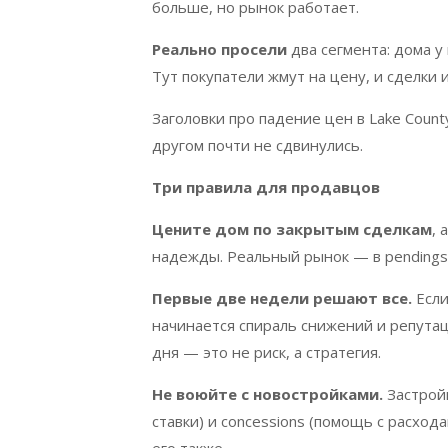
больше, но рынок работает.
Реально просели
два сегмента: дома у 
Тут покупатели жмут на цену, и сделки 
Заголовки про падение цен в
Lake
Count
другом почти не сдвинулись.
Три правила для продавцов
Цените дом по закрытым сделкам
, 
надежды. Реальный рынок — в
pendings
Первые две недели решают все.
Если
начинается спираль снижений и репутац
дня — это не риск, а стратегия.
Не воюйте с новостройками.
Застрой
ставки) и
concessions (
помощь с расходам
его также.