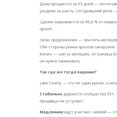
Дома продаются за 35 дней — почти как 
уходили за шесть. Сегодняшний ритм —
Сделки закрываются за 96,6 % от перво
просят.
Запас предложения — три-пять месяцев.
Обе стороны рынка просели синхронно.
баланс — шесть месяцев), но граница б
не нужно паниковать.
Так где же тогда падение
?
Lake
County
— это не один рынок, а неск
Стабильно
держатся сообщества 55+, т
продавцы не уступают.
Медленнее
идут участки с землей — о