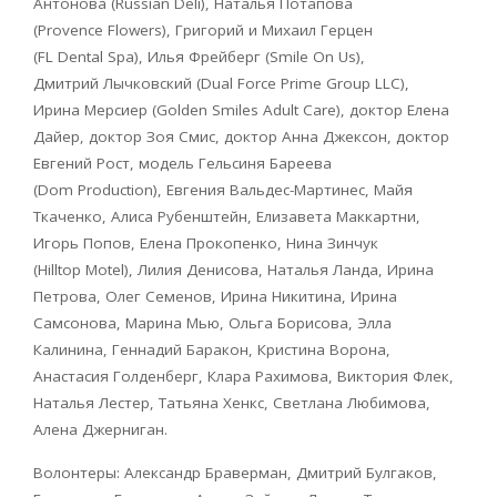
Антонова (Russian Deli), Наталья Потапова
(
Provence
Flowers
), Григорий и Михаил Герцен
(
FL
Dental
Spa
), Илья Фрейберг (Smile On Us),
Дмитрий Лычковский (
Dual
Force
Prime
Group
LLC
),
Ирина Мерсиер (
Golden
Smiles
Adult
Care
), доктор Елена
Дайер, доктор Зоя Смис, доктор Анна Джексон, доктор
Евгений Рост, модель Гельсиня Бареева
(
Dom
Production
), Евгения Вальдес-Мартинес, Майя
Ткаченко, Алиса Рубенштейн, Елизавета Маккартни,
Игорь Попов, Елена Прокопенко, Нина Зинчук
(
Hilltop
Motel
), Лилия Денисова, Наталья Ланда, Ирина
Петрова, Олег Семенов, Ирина Никитина, Ирина
Самсонова, Марина Мью, Ольга Борисова, Элла
Калинина, Геннадий Баракон, Кристина Ворона,
Анастасия Голденберг, Клара Рахимова, Виктория Флек,
Наталья Лестер, Татьяна Хенкс, Светлана Любимова,
Алена Джерниган.
Волонтеры: Александр Браверман, Дмитрий Булгаков,