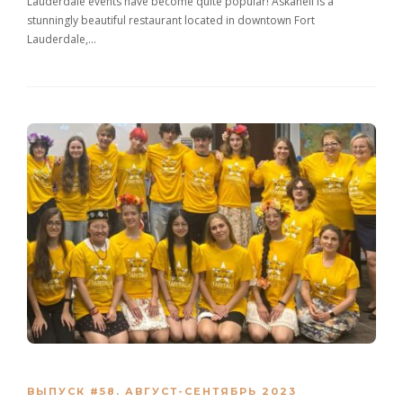
Lauderdale events have become quite popular! Askaneli is a
stunningly beautiful restaurant located in downtown Fort
Lauderdale,…
ВЫПУСК #58. АВГУСТ-СЕНТЯБРЬ 2023