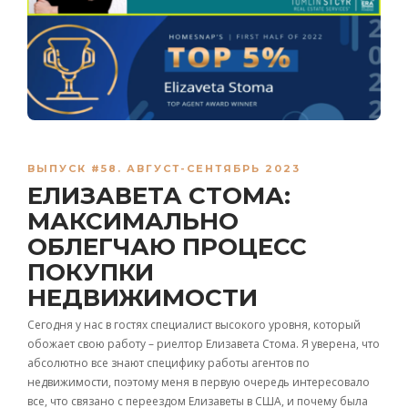
ВЫПУСК #58. АВГУСТ-СЕНТЯБРЬ 2023
ЕЛИЗАВЕТА СТОМА:
МАКСИМАЛЬНО
ОБЛЕГЧАЮ ПРОЦЕСС
ПОКУПКИ
НЕДВИЖИМОСТИ
Сегодня у нас в гостях специалист высокого уровня, который
обожает свою работу – риелтор Елизавета Стома. Я уверена, что
абсолютно все знают специфику работы агентов по
недвижимости, поэтому меня в первую очередь интересовало
все, что связано с переездом Елизаветы в США, и почему была