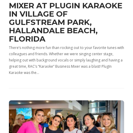
MIXER AT PLUGIN KARAOKE
IN VILLAGE OF
GULFSTREAM PARK,
HALLANDALE BEACH,
FLORIDA
There’s nothing more fun than rocking out to your favorite tunes with
colleagues and friends. Whether we were singing center stage,
helping out with background vocals or simply laughing and having a
great time, RAC’s “Karaoke” Business Mixer was a blast! PlugIn
Karaoke was the…