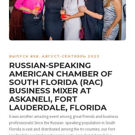
ВЫПУСК #58. АВГУСТ-СЕНТЯБРЬ 2023
RUSSIAN-SPEAKING
AMERICAN CHAMBER OF
SOUTH FLORIDA (RAC)
BUSINESS MIXER AT
ASKANELI, FORT
LAUDERDALE, FLORIDA
It was another amazing event among great friends and business
professionals! Since the Russian- speaking population in South
Florida is vast and distributed among the tri-counties, our Fort