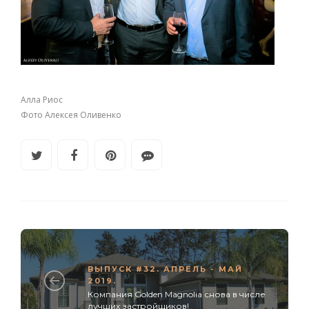
Алла Риос
Фото Алексея Оливенко
ВЫПУСК #32. АПРЕЛЬ - МАЙ
2019.
Компания Golden Magnolia снова в числе
лучших застройщиков!