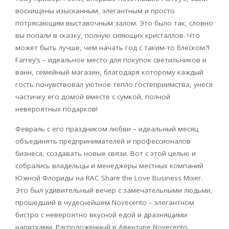
восхищены изысканным, элегантным и просто
потрясающим выставочным залом. Это было так, словно
вы попали в сказку, полную сияющих кристаллов. Что
может быть лучше, чем начать год с таким-то блеском?!
Farrey’s – идеальное место для покупок светильников и
ванн, семейный магазин, благодаря которому каждый
гость почувствовал уютное тепло гостеприимства, унеся
частичку его домой вместе с сумкой, полной
невероятных подарков!
Февраль с его праздником любви – идеальный месяц
объединять предпринимателей и профессионалов
бизнеса, создавать новые связи. Вот с этой целью и
собрались владельцы и менеджеры местных компаний
Южной Флориды на RAC Share the Love Business Mixer.
Это был удивительный вечер с замечательными людьми,
прошедший в чудеснейшем Novecento – элегантном
бистро с невероятно вкусной едой и дразнящими
напитками. Расположенный в Авентуре Novecento