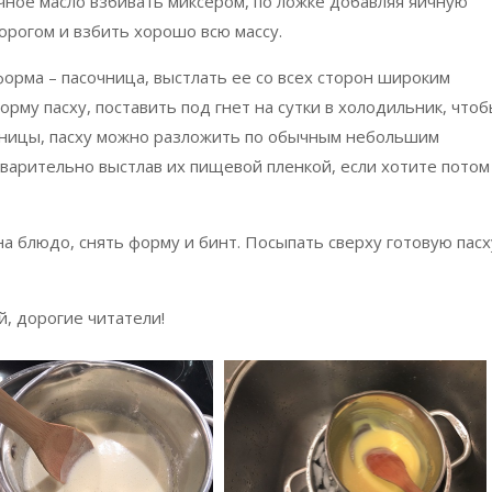
чное масло взбивать миксером, по ложке добавляя яичную
орогом и взбить хорошо всю массу.
 форма – пасочница, выстлать ее со всех сторон широким
рму пасху, поставить под гнет на сутки в холодильник, что
очницы, пасху можно разложить по обычным небольшим
варительно выстлав их пищевой пленкой, если хотите потом
а блюдо, снять форму и бинт. Посыпать сверху готовую пасх
, дорогие читатели!