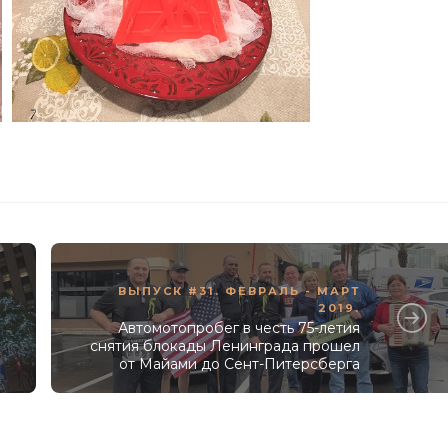
ВЫПУСК #31. ФЕВРАЛЬ - МАРТ
2019.
Автомотопробег в честь 75-летия
снятия блокады Ленинграда прошел
от Майами до Сент-Питерсберга