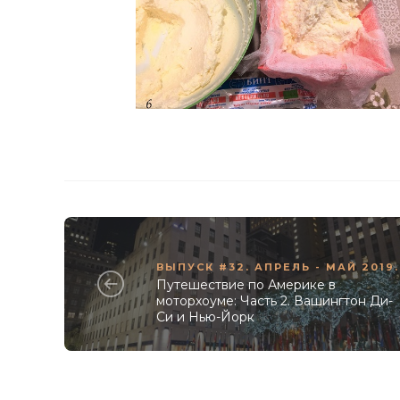
ВЫПУСК #32. АПРЕЛЬ - МАЙ 2019.
Путешествие по Америке в
моторхоуме: Часть 2. Вашингтон Ди-
Си и Нью-Йорк