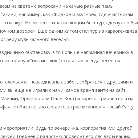
всем на свете» с вопросами на самые разные темы
такими, например, как «Жидкое и вкусное», где участникам
на на вкус. Не менее захватывающим был тур, где нужно бы
Ночном дозоре». Еще одним хитом стал тур из караоке-квиза
мосферу музыкального веселья.
праздничную обстановку, что больше напоминал вечеринку в
викторину «Сила мысли» (хотя и там всегда весело и
отвлечься от повседневных забот, собраться с друзьями и
ли вы еще не играли с нами, самое время зайти на сайт
 (Майами, Орландо или Палм-Кост) и зарегистрироваться на
фа». И обязательно следите за расписанием – новый Party
ем мероприятии, будь то вечеринка, корпоратив или другой
Алексей Гребнев с радостью проведут его для вас и ваших