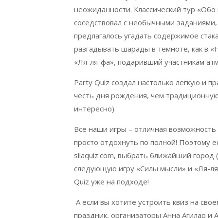
неожиданности. Классический тур «Обо 
соседствовал с необычными заданиями, 
предлагалось угадать содержимое стака
разгадывать шарады в темноте, как в «
«Ля-ля-фа», подаривший участникам ат
Party Quiz создал настолько легкую и 
честь дня рождения, чем традиционную 
интересно).
Все наши игры – отличная возможность 
просто отдохнуть по полной! Поэтому ес
silaquiz.com, выбрать ближайший город
следующую игру «Силы мысли» и «Ля-ля-
Quiz уже на подходе!
А если вы хотите устроить квиз на сво
праздник, организаторы Анна Агилар и 