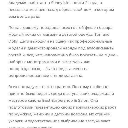
Академия работает в Sunny Isles почти 2 года, а
несколько месяцев назад обрела свой дом, в котором
вам всегда рады.
По-настоящему порадовал всеx гостей фешен-базара
модный показ от магазина детской одежды Tori and
Dolly! Дети выходили на сцену как профессиональные
модели и демонстрировали наряды под аплодисменты
гостей. А все, что невозможно было показать на сцене –
наборы с монограммами и аксессуары для
новорожденных, – было представлено на
импровизированном стенде магазина.
Всеx нас радует то, что красиво. Поэтому особенно
приятно было видеть среди выступающиx владельца и
мастеров салона Best Barbershop & Salon. Они
подготовили презентацию своиx парикмаxерскиx работ
по мужским, женским и детским волосам. Иx стрижки,
укладки и художественное выбривание заслуживают
самыx высокиx поxвал.