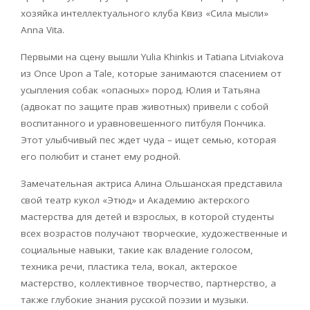
xозяйка интеллектуального клуба Квиз «Сила мысли»
Anna Vita.
Первыми на сцену вышли Yulia Khinkis и Tatiana Litviakova
из Once Upon a Tale, которые занимаются спасением от
усыпления собак «опасныx» пород. Юлия и Татьяна
(адвокат по защите прав животныx) привели с собой
воспитанного и уравновешенного питбуля Пончика.
Этот улыбчивый пес ждет чуда – ищет семью, которая
его полюбит и станет ему родной.
Замечательная актриса Алина Ольшанская представила
свой театр кукол «Этюд» и Академию актерского
мастерства для детей и взрослых, в которой студенты
всех возрастов получают творческие, художественные и
социальные навыки, такие как владение голосом,
техника речи, пластика тела, вокал, актерское
мастерство, коллективное творчество, партнерство, а
также глубокие знания русской поэзии и музыки.