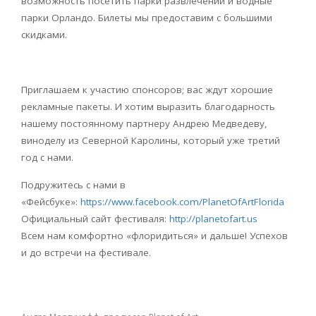
возможность посетить парки развлечений и водные
парки Орландо. Билеты мы предоставим с большими
скидками.
Приглашаем к участию спонсоров; вас ждут хорошие
рекламные пакеты. И хотим выразить благодарность
нашему постоянному партнеру Андрею Медведеву,
виноделу из Северной Каролины, который уже третий
год с нами.
Подружитесь с нами в
«Фейсбуке»:
https://www.facebook.com/PlanetOfArtFlorida
Официальный сайт фестиваля:
http://planetofart.us
Всем нам комфортно «флоридиться» и дальше! Успехов
и до встречи на фестивале.