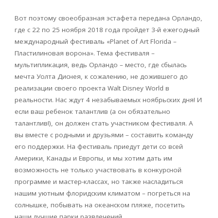
Вот поэтому своеобразная эстафета передана Орландо,
где с 22 по 25 ноября 2018 года пройдет 3-й ежегодный
международный фестиваль «Planet of Art Florida –
Пластилиновая ворона». Тема фестиваля –
мультипликация, ведь Орландо – место, где сбылась
мечта Уолта Диснея, к сожалению, не дожившего до
реализации своего проекта Walt Disney World в
реальности. Нас ждут 4 незабываемых ноябрьских дня! И
если ваш ребенок талантлив (а он обязательно
талантлив!), он должен стать участником фестиваля. А
вы вместе с родными и друзьями – составить команду
его поддержки. На фестиваль приедут дети со всей
Америки, Канады и Европы, и мы хотим дать им
возможность не только участвовать в конкурсной
программе и мастер-классах, но также насладиться
нашим уютным флоридским климатом – погреться на
солнышке, побывать на океанском пляже, посетить
наши лучшие парки развлечений.