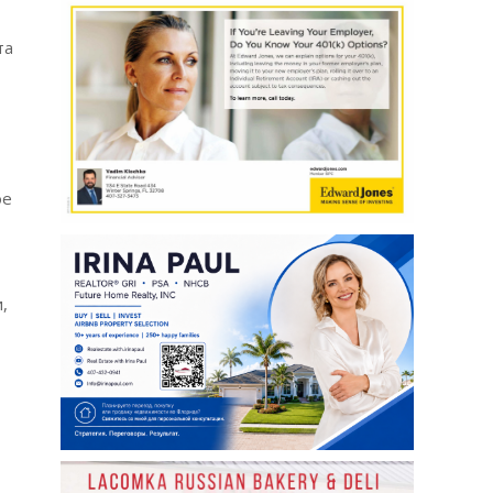
та
ое
,