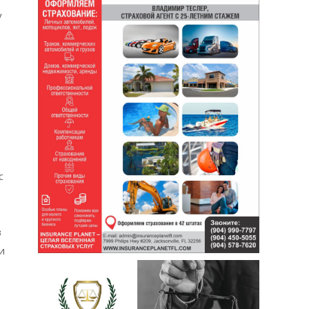
у
с
в
и