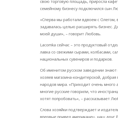
свою торговую площадь, приросла кафет
семейному бизнесу подключился сын Лю
«Сперва мы работали вдвоем с Олегом, в
задавалась целью расширять бизнес. До
моей души», – говорит Любовь.
Lacomka сейчас – это продуктовый отде
лавка со свежими сырами, колбасами, са
национальных сувениров и подарков.
Об именитом русском заведении знают 
хозяев магазина-кондитерской, добрая
народов мира. «Приходит очень много 
многие русские говорили, что иностран
хотят попробовать», – рассказывает Лю
Cлова хозяйки подтверждает и издатель
впервые привел американец, наш друг Р