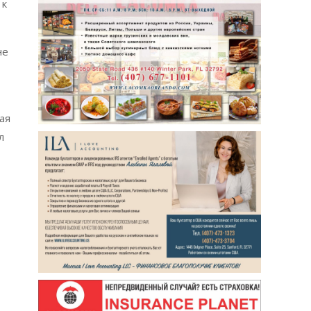
 к
не
ая
л