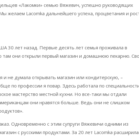
дельцев «Лакомки» семью Вяжевич, успешно руководящих
 Мы желаем Lacomka дальнейшего успеха, процветания и рос
ША 30 лет назад. Первые десять лет семья проживала в
 там они открыли первый магазин и домашнюю пекарню. Св
я и не думала открывать магазин или кондитерскую, –
бще по профессии я повар. Здесь работала по специальности
рское мастерство местной кухни. Но все-таки мы отдали
американцам они нравятся больше. Ведь они не слишком
родуктов».
аказ. Одновременно с этим супруги Вяжевичи одними из
газин с русскими продуктами. За 20 лет Lacomka расширила