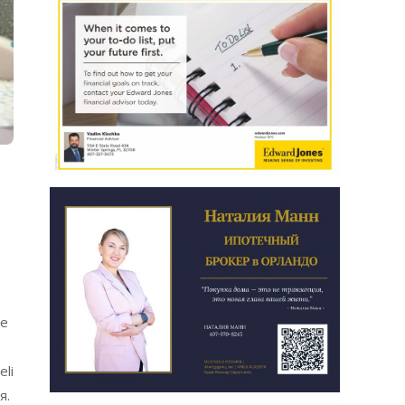
ре
li
я.