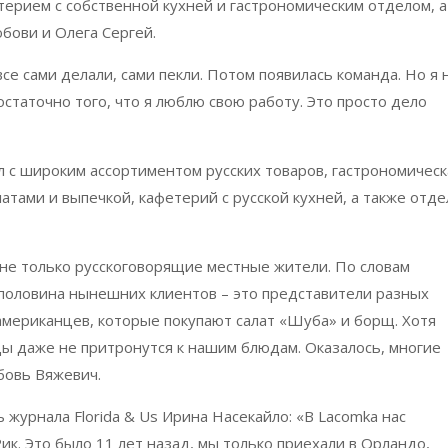
ерием с собственной кухней и гастрономическим отделом, а
бови и Олега Сергей.
се сами делали, сами пекли. Потом появилась команда. Но я 
статочно того, что я люблю свою работу. Это просто дело
л с широким ассортиментом русских товаров, гастрономическ
латами и выпечкой, кафетерий с русской кухней, а также отде
не только русскоговорящие местные жители. По словам
 половина нынешних клиентов – это представители разных
американцев, которые покупают салат «Шуба» и борщ. Хотя
цы даже не притронутся к нашим блюдам. Оказалось, многие
бовь Вяжевич.
 журнала Florida & Us Ирина Насекайло: «В Lacomka нас
ик. Это было 11 лет назад, мы только приехали в Орландо,