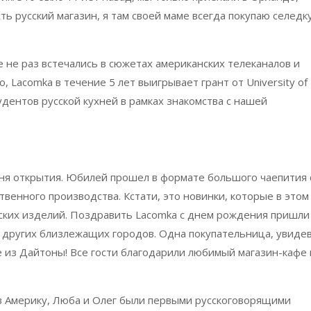
сть русский магазин, я там своей маме всегда покупаю селедк
 не раз встечались в сюжетах американских телеканалов и
 Lacomka в течение 5 лет выигрывает грант от University of
тудентов русской кухней в рамках знакомства с нашей
дня открытия. Юбилей прошел в формате большого чаепития 
енного производства. Кстати, это новинки, которые в этом
рских изделий. Поздравить Lacomka с днем рождения пришли
 других близлежащих городов. Одна покупательница, увиде
 из Дайтоны! Все гости благодарили любимый магазин-кафе 
а в Америку, Люба и Олег были первыми русскоговорящими