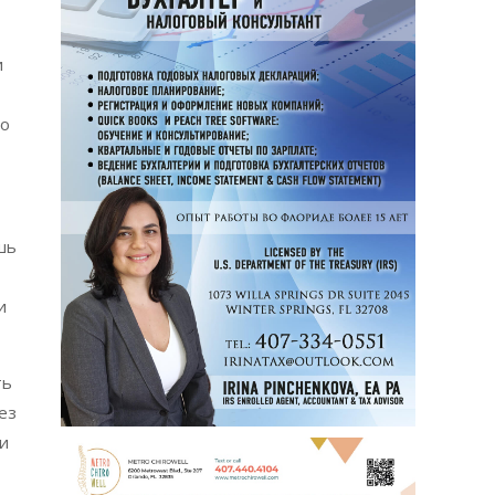
и
во
шь
и
ть
ез
ги