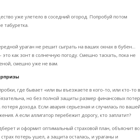
ество уже улетело в соседний огород. Попробуй потом
е табуретка.
ередной ураган не решит сыграть на ваших окнах в бубен…
это как зонт в солнечную погоду. Смешно таскать, пока не
еной, смешно уже не вам.
юрпризы
робки, где бывает «или вы въезжаете в кого-то, или кто-то 
обязательна, но без полной защиты размер финансовых поте
 потеря дохода. Если авария серьезная и случилась по ваше
ения. А если аллигатор перебежит дорогу, кто заплатит?
берет и оформит оптимальный страховой план, объяснит вс
 страх потерь ушел, а защита осталась, и ураганы и