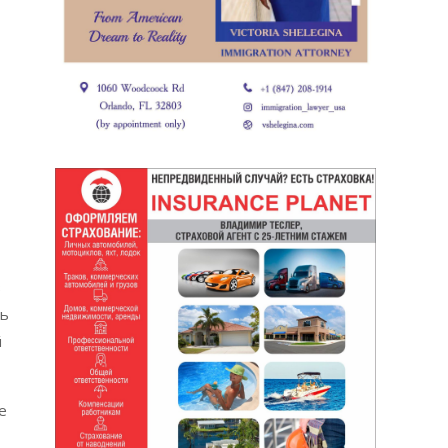
в
рь
й
е