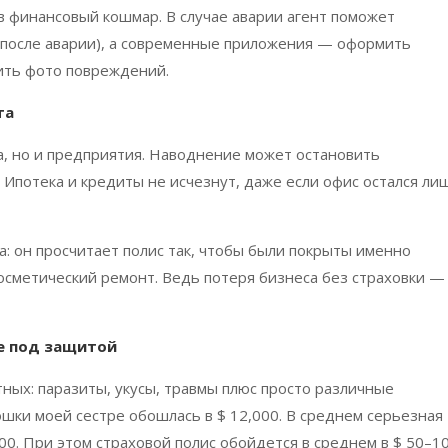
в финансовый кошмар. В случае аварии агент поможет
после аварии), а современные приложения — оформить
зить фото повреждений.
та
а, но и предприятия. Наводнение может остановить
 Ипотека и кредиты не исчезнут, даже если офис остался ли
: он просчитает полис так, чтобы были покрыты именно
косметический ремонт. Ведь потеря бизнеса без страховки —
е под защитой
ных: паразиты, укусы, травмы плюс просто различные
шки моей сестре обошлась в $ 12,000. В среднем серьезная
00. При этом страховой полис обойдется в среднем в $ 50–1