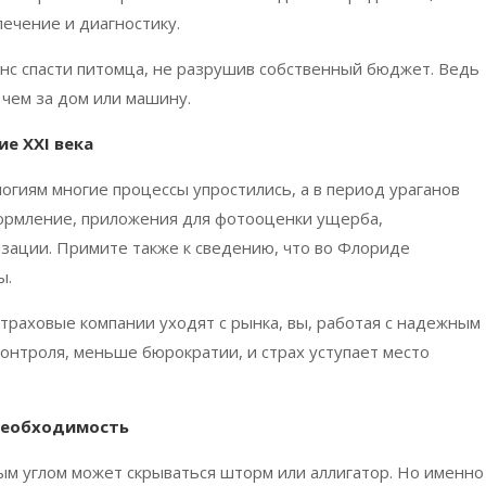
лечение и диагностику.
нс спасти питомца, не разрушив собственный бюджет. Ведь
чем за дом или машину.
ние
XXI
века
гиям многие процессы упростились, а в период ураганов
ормление, приложения для фотооценки ущерба,
изации. Примите также к сведению, что во Флориде
ы.
страховые компании уходят с рынка, вы, работая с надежным
онтроля, меньше бюрократии, и страх уступает место
 необходимость
ым углом может скрываться шторм или аллигатор. Но именно