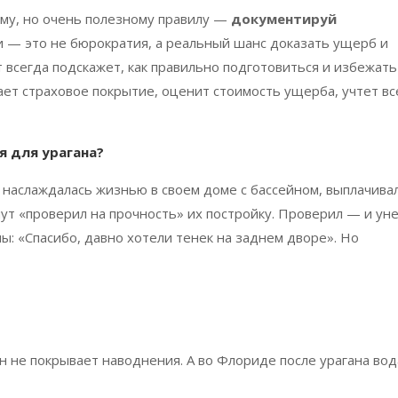
ому, но очень полезному правилу —
документируй
ки — это не бюрократия, а реальный шанс доказать ущерб и
всегда подскажет, как правильно подготовиться и избежать
ает страховое покрытие, оценит стоимость ущерба, учтет вс
я для урагана?
 наслаждалась жизнью в своем доме с бассейном, выплачива
нут «проверил на прочность» их постройку. Проверил — и ун
ы: «Спасибо, давно хотели тенек на заднем дворе». Но
он не покрывает наводнения. А во Флориде после урагана вод