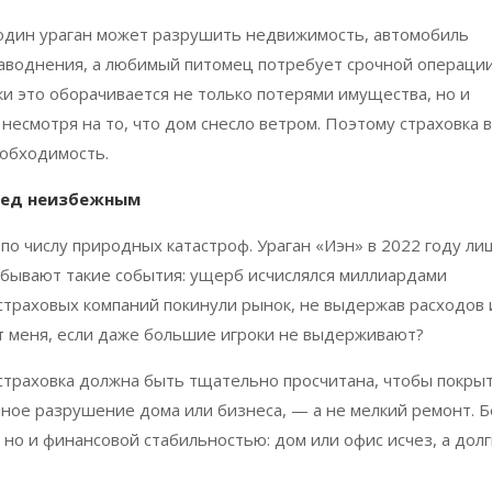
 один ураган может разрушить недвижимость, автомобиль
 наводнения, а любимый питомец потребует срочной операци
ки это оборачивается не только потерями имущества, но и
несмотря на то, что дом снесло ветром. Поэтому страховка 
еобходимость.
еред неизбежным
о числу природных катастроф. Ураган «Иэн» в 2022 году ли
бывают такие события: ущерб исчислялся миллиардами
страховых компаний покинули рынок, не выдержав расходов 
ит меня, если даже большие игроки не выдерживают?
 страховка должна быть тщательно просчитана, чтобы покры
ное разрушение дома или бизнеса, — а не мелкий ремонт. Б
 но и финансовой стабильностью: дом или офис исчез, а дол