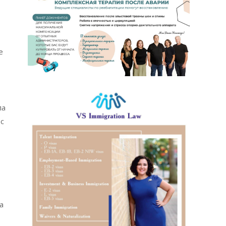
е
ла
ес
а