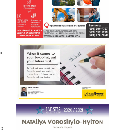
шь
00