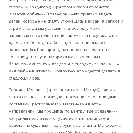
словом
Auca
(дикари). При этом у главы семейства
имеется мобильный телефон. Было приятно видеть
детей, которые не сидят, уткнувшись в экран, а бегают и
играют. Когда мы уезжали, я спросила у моих
школьников, хотели бы они так жить, и получила ответ
«да». Хотя боюсь, что без гаджетов они быстро
заскучали бы. Наш проводник повез нас обратно в
гостиницу, по пути накормил вкусным рисом в
банановых листьях и предложил съездить с ним на 3–4
дня глубже в джунгли. Возможно, это удастся сделать в
следующий раз.
Городок
Misahualli
(произносится как Мисауи), где мы
остановились, — последнее поселение с гостиницами,
хостелами, ресторанами и магазинами в этом
направлении. Мы прошлись по центру, где обезьянки-
капуцины приставали к туристам и пытались снять
браслет из сушеных ягод с руки моего сына. Мы сходили
посмотреть на огромную сейбу. Это дерево-богатырь,