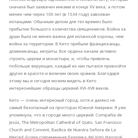
сначала был захвачен инками в конце
XV
века, а потом
менее чем через 100 лет (в 1534 году) завоеван
испанцами. Обычным делом для тех времен было
прибытие большого количества священников. Война за
души была не менее важна для испанской короны, чем
война за территории. В Кито прибыли францисканцы,
доминиканцы, иезуиты. Все ордена начали активно
строить церкви и монастыри, и, чтобы привлечь
побольше верующих, каждый из них пытался превзойти
других в красоте и величии своих храмов. Благодаря
этому мы и сегодня можем видеть в Кито
интереснейшие образцы церквей
XVI
–
XVII
веков.
Кито — очень интересный город, хотя и далеко не
самый безопасный на просторах Южной Америки. Я
уже
упомянула
,
что
в
городе
много
церквей
: Compañía de
Jesús, The Metropolitan Cathedral of Quito, San Francisco
Church and Convent, Basílica de Nuestra Señora de La
Merced.
Более современная базилика
del
Voto
Nacional
,