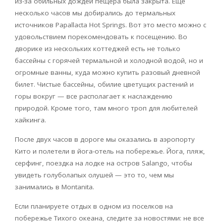
из-за обильных дождей пещера была закрыта. Еще
несколько часов мы добирались до термальных
источников
Papallacta
Hot
Springs
. Вот это место можно с
удовольствием порекомендовать к посещению. Во
дворике из нескольких коттеджей есть не только
бассейны с горячей термальной и холодной водой, но и
огромные ванны, куда можно купить разовый дневной
билет. Чистые бассейны, обилие цветущих растений и
горы вокруг — все располагает к наслаждению
природой. Кроме того, там много троп для любителей
хайкинга.
После двух часов в дороге мы оказались в аэропорту
Кито и полетели в йога-отель на побережье. Йога, пляж,
серфинг, поездка на лодке на остров
Salango
, чтобы
увидеть голуболапых олушей — это то, чем мы
занимались в
Montanita
.
Если планируете отдых в одном из поселков на
побережье Тихого океана, следите за новостями: не все