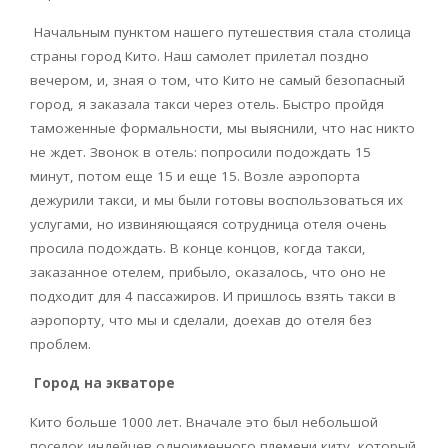
Начальным пунктом нашего путешествия стала столица
страны город Кито. Наш самолет прилетал поздно
вечером, и
,
зная о том, что Кито не самый безопасный
город, я заказала такси через отель. Быстро пройдя
таможенные формальности, мы выяснили, что нас никто
не ждет. Звонок в отель: попросили подождать 15
минут, потом еще 15 и еще 15. Возле аэропорта
дежурили такси, и мы были готовы воспользоваться их
услугами, но извиняющаяся сотрудница отеля очень
просила подождать. В конце концов, когда такси,
заказанное отелем, прибыло, оказалось, что оно не
подходит для 4 пассажиров. И пришлось взять такси в
аэропорту, что мы и сделали, доехав до отеля без
проблем.
Город на экваторе
Кито больше 1000 лет. Вначале это был небольшой
поселок индейцев одноименного племени киту, который