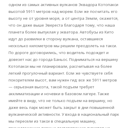
одном из самых активных вулканов Эквадора Котопакси
высотой 5911 метров над морем. Если же посчитать его
высоту не от уровня моря, а от центра Земли, окажется,
что он даже выше Эвереста благодаря тому, что наша
планета более выпуклая у экватора. Автобусы из Кито
идут до развилки в сторону вулкана, оставшиеся
несколько километров мы решили преодолеть на такси.
По дороге договорились, что водитель подождет и
довезет нас до города Баньос. Подниматься на вершину
Котопакси мы не планировали, рассчитывая на более
легкий прогулочный вариант. Если же чувствуете себя
покорителем высот, вам нужен гид: все же 5911 метров
— серьезная высота, такой подъем требует
акклиматизации и ночевки в базовом лагере. Также
имейте в виду, что не только подъем на вершину, но
даже весь парк может быть закрыт в дни повышенной
вулканической активности. У входа в национальный парк
мы пересели из такси в специальную машину,