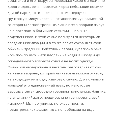
водителем и его подругой. Несколько часов мы ехали по
дороге вдоль реки, проезжая через небольшие поселки
другой народности — кичва, потом свернули на
грунтовку и минут через 20 остановились у незаметной
со стороны лесной тропинки. Чаще всего ваорани живут
не в поселках, а большими семьями — по 8–15
родственников. В этой семье пользуются некоторыми
плодами цивилизации и в то же время сохраняют свои
обычаи и традиции. Ребятишки бегали, купались в реке,
носились по лесу. Дети ваорани не ходят в школу и до
определенного возраста совсем не носят одежды.
Очень жизнерадостные и веселые, разговаривают они
на языке ваорани, который является языком-изолятом,
не входящим ни в одну языковую семью. Для пожилых и
малышей это единственный язык, но некоторые
взрослые семьи свободно говорили по-испански. Наш гид
не знал английского, пришлось мне тренировать свой
испанский. Мы прогулялись по окрестностям,
посмотрели, как делают яд с, попробовали на вкус