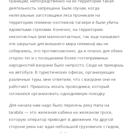
границам, непосредственно на их территории такая
деятельность запрещена. Были случаи, когда
нелегальные заготовщики леса проникали на
территорию племени охотников тагаери и были убиты
ядовитыми стрелами. Конечно, на территорию
неконтактных (или малоконтактных, так еще называют
эти закрытые для внешнего мира племена) мы не
собирались, это противозаконно, да и опасно для обеих
сторон. Но и с посещением более гостеприимных
народностей ваорани было непросто. Сюда не приедешь
на автобусе. В туристических офисах, организующих
различные туры, мне ответили, что с ваорани они не
работают. Пришлось искать проводника, который
согласился организовать однодневную поездку.
Для начала нам надо было пересечь реку Напа на
tarabita
— это железная кабина на железном тросе,
которую оператор приводит в движение. На другой
стороне реки нас ждал небольшой грузовичок с гидом,