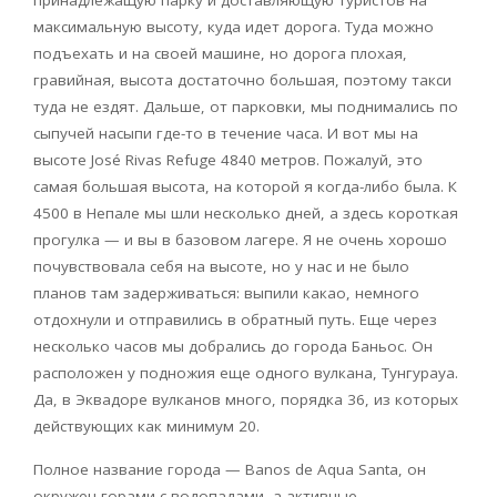
принадлежащую парку и доставляющую туристов на
максимальную высоту, куда идет дорога. Туда можно
подъехать и на своей машине, но дорога плохая,
гравийная, высота достаточно большая, поэтому такси
туда не ездят. Дальше, от парковки, мы поднимались по
сыпучей насыпи где-то в течение часа. И вот мы на
высоте
Jos
é
Rivas
Refuge
4840 метров. Пожалуй, это
самая большая высота, на которой я когда-либо была. К
4500 в Непале мы шли несколько дней, а здесь короткая
прогулка — и вы в базовом лагере. Я не очень хорошо
почувствовала себя на высоте, но у нас и не было
планов там задерживаться: выпили какао, немного
отдохнули и отправились в обратный путь. Еще через
несколько часов мы добрались до города Баньос. Он
расположен у подножия еще одного вулкана, Тунгурауа.
Да, в Эквадоре вулканов много, порядка 36, из которых
действующих как минимум 20.
Полное название города —
Banos
de
Aqua
Santa
, он
окружен горами с водопадами, а активные