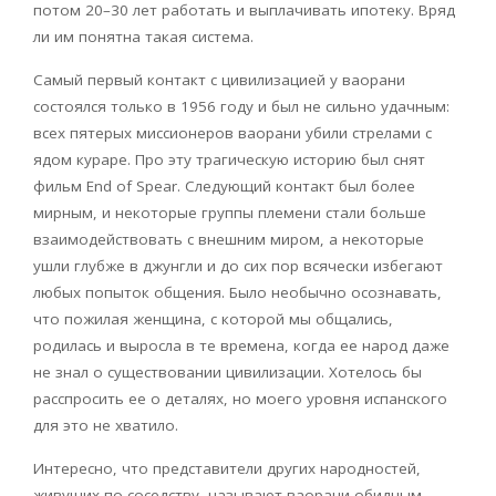
потом 20–30 лет работать и выплачивать ипотеку. Вряд
ли им понятна такая система.
Самый первый контакт с цивилизацией у ваорани
состоялся только в 1956 году и был не сильно удачным:
всех пятерых миссионеров ваорани убили стрелами с
ядом кураре. Про эту трагическую историю был снят
фильм
End
of
Spear
. Следующий контакт был более
мирным, и некоторые группы племени стали больше
взаимодействовать с внешним миром, а некоторые
ушли глубже в джунгли и до сих пор всячески избегают
любых попыток общения. Было необычно осознавать,
что пожилая женщина, с которой мы общались,
родилась и выросла в те времена, когда ее народ даже
не знал о существовании цивилизации. Хотелось бы
расспросить ее о деталях, но моего уровня испанского
для это не хватило.
Интересно, что представители других народностей,
живущих по соседству, называют ваорани обидным