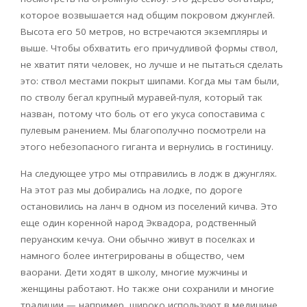
которое возвышается над общим покровом джунглей.
Высота его 50 метров, но встречаются экземпляры и
выше. Чтобы обхватить его причудливой формы ствол,
не хватит пяти человек, но лучше и не пытаться сделать
это: ствол местами покрыт шипами. Когда мы там были,
по стволу бегал крупный муравей-пуля, который так
назван, потому что боль от его укуса сопоставима с
пулевым ранением. Мы благополучно посмотрели на
этого небезопасного гиганта и вернулись в гостиницу.
На следующее утро мы отправились в лодж в джунглях.
На этот раз мы добирались на лодке, по дороге
остановились на ланч в одном из поселений кичва. Это
еще один коренной народ Эквадора, родственный
перуанским кечуа. Они обычно живут в поселках и
намного более интегрированы в общество, чем
ваорани. Дети ходят в школу, многие мужчины и
женщины работают. Но также они сохранили и многие
традиции — например, широко используют в медицине