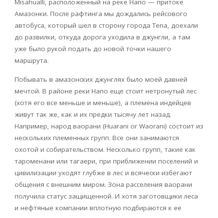
Misahuall
í, расположенный на реке Напо — притоке
Амазонки. После рафтинга мы дождались рейсового
автобуса, который шел в сторону города
Tena
, доехали
до развилки, откуда дорога уходила в джунгли, а там
уже было рукой подать до новой точки нашего
маршрута.
Побывать в амазонских джунглях было моей давней
мечтой. В районе реки Напо еще стоит нетронутый лес
(хотя его все меньше и меньше), а племена индейцев
живут так же, как и их предки тысячу лет назад.
Например, народ ваорани (
Huarani
or
Waorani
) состоит из
нескольких племенных групп. Все они занимаются
охотой и собирательством. Несколько групп, такие как
тароменани или тагаери, при приближении поселений и
цивилизации уходят глубже в лес и всячески избегают
общения с внешним миром. Зона расселения ваорани
получила статус защищенной. И хотя заготовщики леса
и нефтяные компании вплотную подбираются к ее