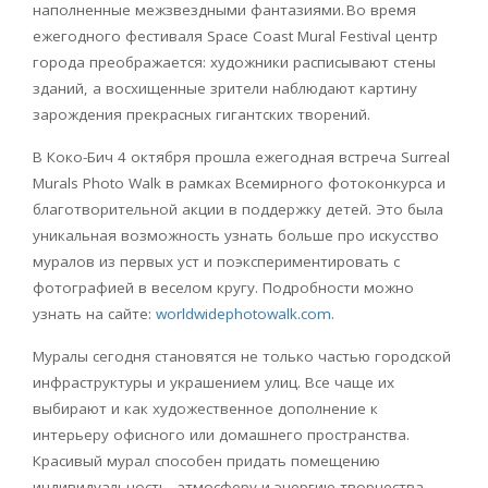
наполненные межзвездными фантазиями.
Во время
ежегодного фестиваля
Space
Coast
Mural
Festival
центр
города преображается: художники расписывают стены
зданий, а восхищенные зрители наблюдают картину
зарождения прекрасных гигантских творений.
В Коко-Бич 4 октября прошла ежегодная встреча Surreal
Murals Photo Walk в рамках Всемирного фотоконкурса и
благотворительной акции в поддержку детей. Это была
уникальная возможность узнать больше про искусство
муралов из первых уст и поэкспериментировать с
фотографией в веселом кругу. Подробности можно
узнать на сайте:
worldwidephotowalk
.
com
.
Муралы сегодня становятся не только частью городской
инфраструктуры и украшением улиц. Все чаще их
выбирают и как художественное дополнение к
интерьеру офисного или домашнего пространства.
Красивый мурал способен придать помещению
индивидуальность, атмосферу и энергию творчества,