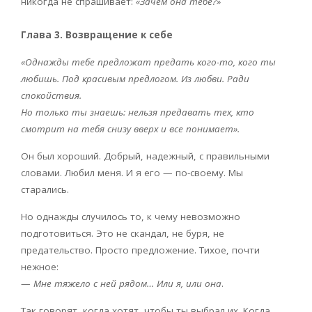
никогда не спрашивает:
«Зачем она тебе?»
Глава 3. Возвращение к себе
«Однажды тебе предложат предать кого-то, кого ты
любишь. Под красивым предлогом. Из любви. Ради
спокойствия.
Но только ты знаешь: нельзя предавать тех, кто
смотрит на тебя снизу вверх и все понимает».
Он был хороший. Добрый, надежный, с правильными
словами. Любил меня. И я его — по-своему. Мы
старались.
Но однажды случилось то, к чему невозможно
подготовиться. Это не скандал, не буря, не
предательство. Просто предложение. Тихое, почти
нежное:
—
Мне тяжело с ней рядом… Или я, или она
.
Так говорят, когда хотят, чтобы ты выбрал их. Когда