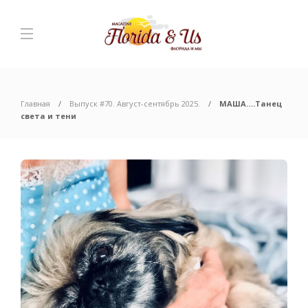
Главная
Выпуск #70. Август-сентябрь 2025.
МАША….Танец
света и тени