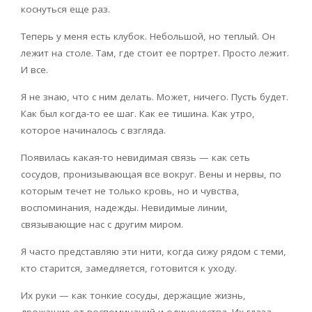
коснуться еще раз.
Теперь у меня есть клубок. Небольшой, но теплый. Он
лежит на столе. Там, где стоит ее портрет. Просто лежит.
И все.
Я не знаю, что с ним делать. Может, ничего. Пусть будет.
Как был когда-то ее шаг. Как ее тишина. Как утро,
которое начиналось с взгляда.
Появилась какая-то невидимая связь — как сеть
сосудов, пронизывающая все вокруг. Вены и нервы, по
которым течет не только кровь, но и чувства,
воспоминания, надежды. Невидимые линии,
связывающие нас с другим миром.
Я часто представляю эти нити, когда сижу рядом с теми,
кто старится, замедляется, готовится к уходу.
Их руки — как тонкие сосуды, держащие жизнь,
дрожащие от воспоминаний и одиночества. Их глаза —