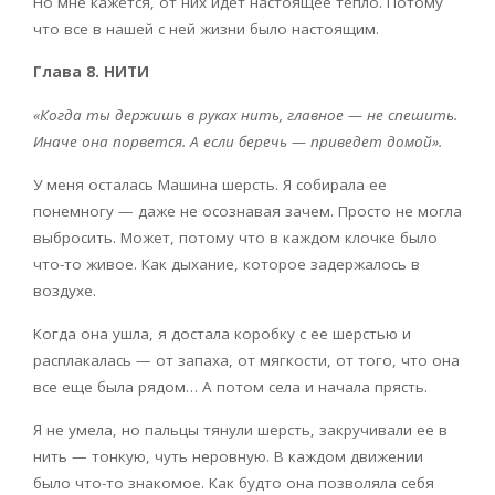
Но мне кажется, от них идет настоящее тепло. Потому
что все в нашей с ней жизни было настоящим.
Глава 8. НИТИ
«Когда ты держишь в руках нить, главное — не спешить.
Иначе она порвется. А если беречь — приведет домой».
У меня осталась Машина шерсть. Я собирала ее
понемногу — даже не осознавая зачем. Просто не могла
выбросить. Может, потому что в каждом клочке было
что-то живое. Как дыхание, которое задержалось в
воздухе.
Когда она ушла, я достала коробку с ее шерстью и
расплакалась — от запаха, от мягкости, от того, что она
все еще была рядом… А потом села и начала прясть.
Я не умела, но пальцы тянули шерсть, закручивали ее в
нить — тонкую, чуть неровную. В каждом движении
было что-то знакомое. Как будто она позволяла себя