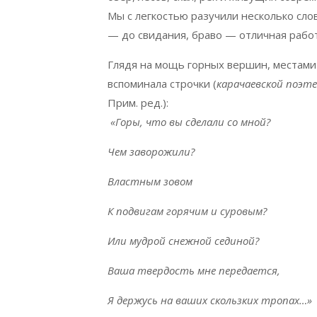
Мы с легкостью разучили несколько слов
— до свидания, браво — отличная рабо
Глядя на мощь горных вершин, местами
вспоминала строчки (
карачаевской поэт
Прим. ред.):
«Горы, что вы сделали со мной?
Чем заворожили?
Властным зовом
К подвигам горячим и суровым?
Или мудрой снежной сединой?
Ваша твердость мне передается,
Я держусь на ваших скользких тропах…»