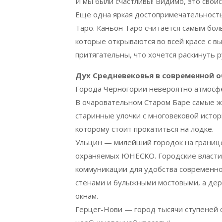
И мы были счастливы! Видимо, это свой
Еще одна яркая достопримечательност
Таро. Каньон Таро считается самым бол
которые открываются во всей красе с в
притягательны, что хочется раскинуть р
Дух Средневековья в современной 
Города Черногории невероятно атмосф
В очаровательном Старом Баре самые ж
старинные улочки с многовековой истор
которому стоит прокатиться на лодке.
Ульцин — милейший городок на границе 
охраняемых ЮНЕСКО. Городские власти 
коммуникации для удобства современно
стенами и булыжными мостовыми, а де
окнам.
Герцег-Нови — город тысячи ступеней 