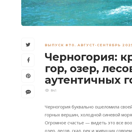
ВЫПУСК #70. АВГУСТ-СЕНТЯБРЬ 202
Черногория: к
гор, озер, лесо
аутентичных г
841
Черногория буквально ошеломила своей
горных вершин, холодной синевой моря
Огромное счастье — видеть это все во
озер, лесов, скал, рек и живущих совр