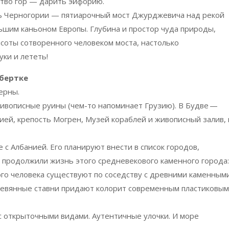
ство гор — дарить эйфорию.
ь Черногории — пятиарочный мост Джурджевича над рекой
ьшим каньоном Европы. Глубина и простор чуда природы,
ысоты сотворенного человеком моста, настолько
уки и лететь!
обертке
ерны.
ивописные руины (чем-то напоминает Грузию). В Будве
—
ией, крепость Могрен, Музей кораблей и живописный залив, 
с Албанией. Его планируют внести в список городов,
продолжили жизнь этого средневекового каменного города:
го человека существуют по соседству с древними каменным
ревянные ставни придают колорит современным пластиковым
с открыточными видами. Аутентичные улочки. И море