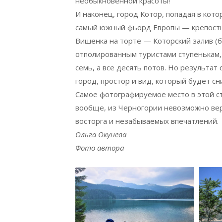
необыкновенной красоты!
И наконец, город Котор, попадая в кото
самый южный фьорд Европы — крепость
Вишенка на торте — Которский залив (бу
отполированным туристами ступенькам,
семь, а все десять потов. Но результат
город, простор и вид, который будет сн
Самое фотографируемое место в этой с
вообще, из Черногории невозможно вер
восторга и незабываемых впечатлений.
Ольга Окунева
Фото автора