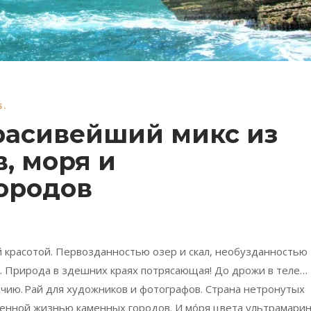
5.
расивейший микс из
в, моря и
ородов
 красотой. Первозданностью озер и скал, необузданностью
. Природа в здешних краях потрясающая! До дрожи в теле…
очию.
Рай для художников и фотографов. Страна нетронутых
еменной жизнью каменных городов. И м
ó
ря цвета ультрамарин