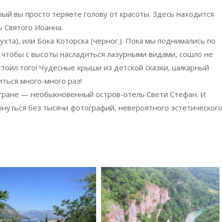
рый вы просто теряете голову от красоты. Здесь находится
 Святого Иоанна.
хта), или Бока Которска (черног.). Пока мы поднимались по
 чтобы с высоты насладиться лазурными видами, сошло не
 стоил того! Чудесные крыши из детской сказки, шикарный
иться много-много раз!
тране — необыкновенный остров-отель Свети Стефан. И
нуться без тысячи фотографий, невероятного эстетическог