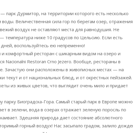
 — парк Дурмитор, на территории которого есть несколько
воды. Величественная сила гор по берегам озер, отражения
свежий воздух не оставляют места для равнодушия. Не
— температура ниже 10 градусов по Цельсию. Если есть
 дней, воспользуйтесь ею непременно!
 и комфортный ресторан с шикарным видом на озеро и
тся
Nacionalni
Restoran
Crno
Jezero
. Вообще, рестораны в
. Зачастую они расположены в живописных местах — на
нки текут и от национальных блюд, и от окрестных пейзажей.
кеты из живых цветов, что выглядит очень мило и придает
 парку Биоградска-Гора. Самый старый парк в Европе можно
пает в зелени, вода в озерах отражает зеленую поросль по
окаивает. Здешняя природа дает состояние абсолютного
вторимый горный воздух! Нас засыпало градом, залило дожде