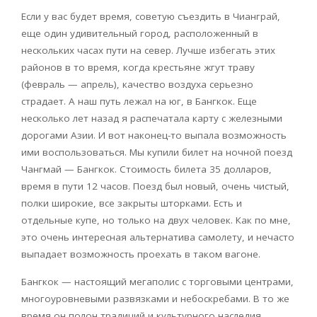
Если у вас будет время, советую съездить в Чианграй,
еще один удивительный город, расположенный в
нескольких часах пути на север. Лучше избегать этих
районов в то время, когда крестьяне жгут траву
(февраль — апрель), качество воздуха серьезно
страдает. А наш путь лежал на юг, в Бангкок. Еще
несколько лет назад я распечатала карту с железными
дорогами Азии. И вот наконец-то выпала возможность
ими воспользоваться. Мы купили билет на ночной поезд
Чангмай — Бангкок. Стоимость билета 35 долларов,
время в пути 12 часов. Поезд был новый, очень чистый,
полки широкие, все закрыты шторками. Есть и
отдельные купе, но только на двух человек. Как по мне,
это очень интересная альтернатива самолету, и нечасто
выпадает возможность проехать в таком вагоне.
Бангкок — настоящий мегаполис с торговыми центрами,
многоуровневыми развязками и небоскребами. В то же
время он полон традиций и культурного наследия.