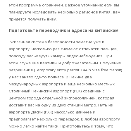
этой программе ограничен. Важное уточнение: если вы
планируете исследовать несколько регионов Китая, вам
придется получать визу.
Подготовьте переводчик и адреса на китайском
Усиленная система безопасности заметна уже в
аэропорту: несколько раз снимают отпечатки пальцев,
повсюду вас «ведут» камеры видеонаблюдения. При
этом служащие вежливы и доброжелательны. Получение
разрешения (
Temporary
entry
permit
144
h
Visa
free
transit
)
у нас заняло где-то полчаса. В Пекине два
международных аэропорта и еще несколько местных.
Столичный Пекинский аэропорт (
PEK
) соединен с
центром города отдельной экспресс-линией, которая
доставит вас на одну из двух станций метро. Путь из
аэропорта Дасин (
PXK
) несколько длиннее и
предполагает несколько пересадок. В любом аэропорту
можно легко найти такси. Приготовьтесь к тому, что