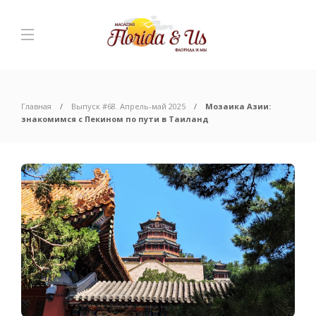
Главная
Выпуск #68. Апрель-май 2025
Мозаика Азии:
знакомимся с Пекином по пути в Таиланд