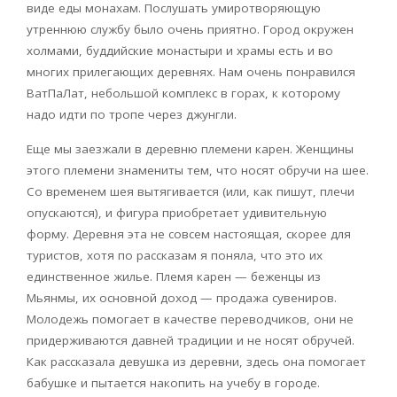
виде еды монахам. Послушать умиротворяющую
утреннюю службу было очень приятно. Город окружен
холмами, буддийские монастыри и храмы есть и во
многих прилегающих деревнях. Нам очень понравился
ВатПаЛат, небольшой комплекс в горах, к которому
надо идти по тропе через джунгли.
Еще мы заезжали в деревню племени карен. Женщины
этого племени знамениты тем, что носят обручи на шее.
Со временем шея вытягивается (или, как пишут, плечи
опускаются), и фигура приобретает удивительную
форму. Деревня эта не совсем настоящая, скорее для
туристов, хотя по рассказам я поняла, что это их
единственное жилье. Племя карен — беженцы из
Мьянмы, их основной доход — продажа сувениров.
Молодежь помогает в качестве переводчиков, они не
придерживаются давней традиции и не носят обручей.
Как рассказала девушка из деревни, здесь она помогает
бабушке и пытается накопить на учебу в городе.