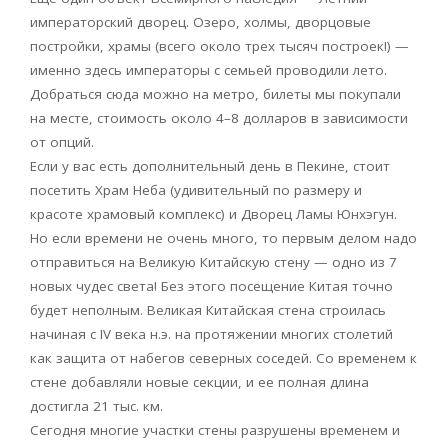
императорский дворец. Озеро, холмы, дворцовые
постройки, храмы (всего около трех тысяч построек!) —
именно здесь императоры с семьей проводили лето.
Добраться сюда можно на метро, билеты мы покупали
на месте, стоимость около 4–8 долларов в зависимости
от опций.
Если у вас есть дополнительный день в Пекине, стоит
посетить Храм Неба (удивительный по размеру и
красоте храмовый комплекс) и Дворец Ламы Юнхэгун.
Но если времени не очень много, то первым делом надо
отправиться на Великую Китайскую стену — одно из 7
новых чудес света! Без этого посещение Китая точно
будет неполным. Великая Китайская стена строилась
начиная с IV века н.э. на протяжении многих столетий
как защита от набегов северных соседей. Со временем к
стене добавляли новые секции, и ее полная длина
достигла 21 тыс. км.
Сегодня многие участки стены разрушены временем и