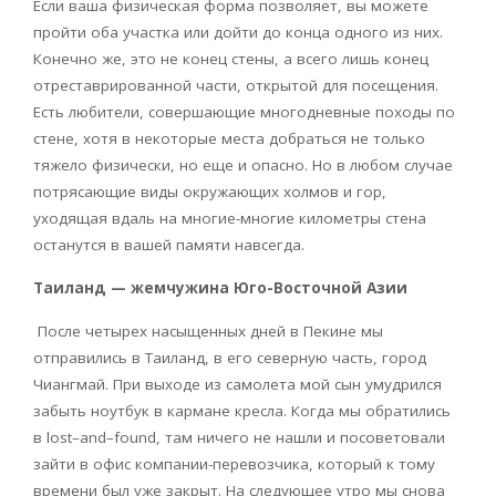
Если ваша физическая форма позволяет, вы можете
пройти оба участка или дойти до конца одного из них.
Конечно же, это не конец стены, а всего лишь конец
отреставрированной части, открытой для посещения.
Есть любители, совершающие многодневные походы по
стене, хотя в некоторые места добраться не только
тяжело физически, но еще и опасно. Но в любом случае
потрясающие виды окружающих холмов и гор,
уходящая вдаль на многие-многие километры стена
останутся в вашей памяти навсегда.
Таиланд — жемчужина Юго-Восточной Азии
После четырех насыщенных дней в Пекине мы
отправились в Таиланд, в его северную часть, город
Чиангмай. При выходе из самолета мой сын умудрился
забыть ноутбук в кармане кресла. Когда мы обратились
в
lost
–
and
–
found
, там ничего не нашли и посоветовали
зайти в офис компании-перевозчика, который к тому
времени был уже закрыт. На следующее утро мы снова