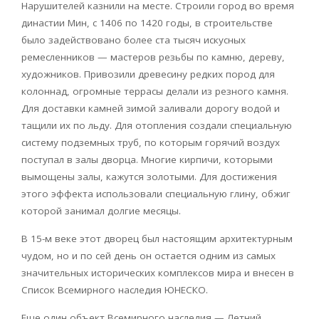
Нарушителей казнили на месте. Строили город во время
династии Мин, с 1406 по 1420 годы, в строительстве
было задействовано более ста тысяч искусных
ремесленников — мастеров резьбы по камню, дереву,
художников. Привозили древесину редких пород для
колоннад, огромные террасы делали из резного камня.
Для доставки камней зимой заливали дорогу водой и
тащили их по льду. Для отопления создали специальную
систему подземных труб, по которым горячий воздух
поступал в залы дворца. Многие кирпичи, которыми
вымощены залы, кажутся золотыми. Для достижения
этого эффекта использовали специальную глину, обжиг
которой занимал долгие месяцы.
В 15-м веке этот дворец был настоящим архитектурным
чудом, но и по сей день он остается одним из самых
значительных исторических комплексов мира и внесен в
Список Всемирного наследия ЮНЕСКО.
Еще один объект Всемирного наследия — Летний