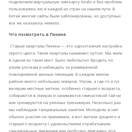
подключили виртуальную сим-карту
Airalo
и без проблем
пользовались ею в каждой из стран на нашем пути. В
Китае многие сайты были заблокированы, но доступных
все же оказалось немало.
Что посмотреть в Пекине
Старые кварталы Пекина — это одноэтажная застройка
серого цвета. Такие кварталы называют хутонг. Мы жили
в одном из таких мест. Было любопытно бродить по
узким улочкам и наблюдать за размеренной
повседневной жизнью пекинцев. В каждом жилом
районе много небольших скверов. Утром, а где-то и по
вечерам местные жители, особенно старшего возраста,
собираются в скверах и занимаются гимнастикой тай-чи
или тренируются на уличных тренажерах. Несколько раз
мы наблюдали танцевальные занятия. Молодежь в них
обычно участия не принимала, а вот жители среднего и
старшего возраста с удовольствием отрабатывали
танцевальные движения или свободно двигались под