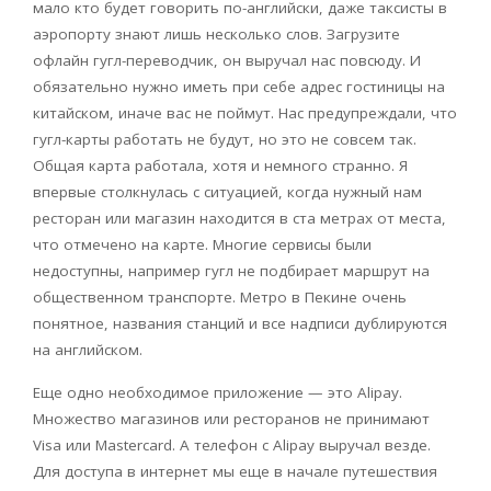
мало кто будет говорить по-английски, даже таксисты в
аэропорту знают лишь несколько слов. Загрузите
офлайн гугл-переводчик, он выручал нас повсюду. И
обязательно нужно иметь при себе адрес гостиницы на
китайском, иначе вас не поймут. Нас предупреждали, что
гугл-карты работать не будут, но это не совсем так.
Общая карта работала, хотя и немного странно. Я
впервые столкнулась с ситуацией, когда нужный нам
ресторан или магазин находится в ста метрах от места,
что отмечено на карте. Многие сервисы были
недоступны, например гугл не подбирает маршрут на
общественном транспорте. Метро в Пекине очень
понятное, названия станций и все надписи дублируются
на английском.
Еще одно необходимое приложение — это
Alipay
.
Множество магазинов или ресторанов не принимают
Visa
или
Mastercard
. А телефон с
Alipay
выручал везде.
Для доступа в интернет мы еще в начале путешествия