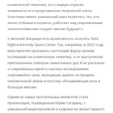
космической тематики, но и лидеры отрасли,
знаменитости и представители творческой элиты.
Участники имеют уникальный шанс встретить тех, кто
лично побывал в космосе, работает над современными
технологиями или создает миссии будущего.
У жителей Флориды есть возможность посетить
Yuri
’
s
Night
в
Kennedy
Space
Center
. Так, например, в 2022 году
мероприятие произвело настоящий фурор яркими
костюмами на космическую тематику, а от выступлений
приглашенных спикеров захватывало дух. В их рассказах
о современных идеях и научных исследованиях
озвучивались цели, выходящие далеко за пределы
человеческой жизни и поэтому объединяющие всех в
большую миссию.
Одним из самых трогательных моментов стала
презентация, посвященная Юрию Гагарину, с
уникальной видеохроникой и кадрами из жизни первого