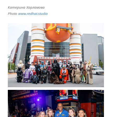
Катерина Харламова
Photo
www
.
redhat
.
studio