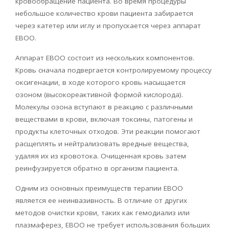
кровообращение пациента. Во время процедуры
небольшое количество крови пациента забирается
через катетер или иглу и пропускается через аппарат
EBOO
.
Аппарат
EBOO
состоит из нескольких компонентов.
Кровь сначала подвергается контролируемому процессу
оксигенации, в ходе которого кровь насыщается
озоном (высокореактивной формой кислорода).
Молекулы озона вступают в реакцию с различными
веществами в крови, включая токсины, патогены и
продукты клеточных отходов. Эти реакции помогают
расщеплять и нейтрализовать вредные вещества,
удаляя их из кровотока. Очищенная кровь затем
реинфузируется обратно в организм пациента.
Одним из основных преимуществ терапии
EBOO
является ее неинвазивность. В отличие от других
методов очистки крови, таких как гемодиализ или
плазмаферез,
EBOO
не требует использования больших