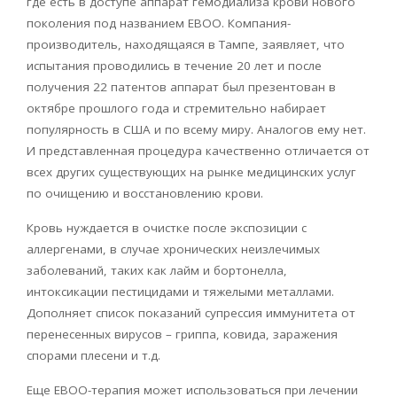
где есть в доступе аппарат гемодиализа крови нового
поколения под названием
EBOO
. Компания-
производитель, находящаяся в Тампе, заявляет, что
испытания проводились в течение 20 лет и после
получения 22 патентов аппарат был презентован в
октябре прошлого года и стремительно набирает
популярность в США и по всему миру. Аналогов ему нет.
И представленная процедура качественно отличается от
всех других существующих на рынке медицинских услуг
по очищению и восстановлению крови.
Кровь нуждается в очистке после экспозиции с
аллергенами, в случае хронических неизлечимых
заболеваний, таких как лайм и бортонелла,
интоксикации пестицидами и тяжелыми металлами.
Дополняет список показаний супрессия иммунитета от
перенесенных вирусов – гриппа, ковида, заражения
спорами плесени и т.д.
Еще
EBOO
-терапия может использоваться при лечении