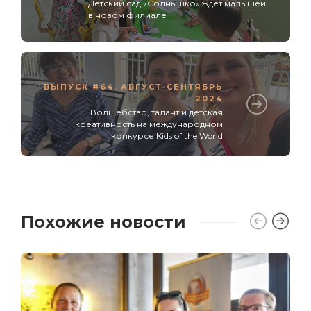
Детский сад «Солнышко» ждет малышей
в новом филиале
ВЫПУСК #64. АВГУСТ-СЕНТЯБРЬ
2024
Волшебство, талант и детская
креативность на международном
конкурсе Kids of the World
Похожие новости