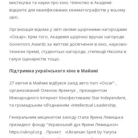
мистецтва та науки про кіно. Членство в Академії
відкрите для кваліфікованих кінематографістів у всьому
світі.
Організація відома у світі своїми щорічними нагородами
«Оскар». Крім того, Академія щорічно вручає нагороди
Governors
Awards
за життєві досягнення в кіно, науково-
технічні премії, студентські нагороди, стипендії Ніколла в
галузі сценаристів тощо.
Підтримка українського кіно в Майамі
27 квітня в Майамі відбувся захід авто паті «
Oscar
” ,
організований Оленою Яремчук , президентом
Міжнародного Інтернет Кінофестивалю
Star
Independent
,
та громадським обʼєднанням «
Intellectual
Leadership
.
Генеральним меценатом заходу стала Ярина Левицька
президент фонду “Український дух Ярини Левицької»
https
://
ukrsyl
.
org
. Проект «
Ukrainian
Spirit
by
Yaryna