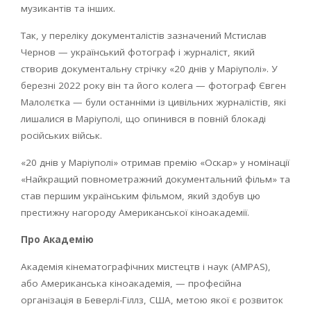
музикантів та інших.
Так, у переліку документалістів зазначений Мстислав
Чернов — український фотограф і журналіст, який
створив документальну стрічку «20 днів у Маріуполі». У
березні 2022 року він та його колега — фотограф Євген
Малолєтка — були останніми із цивільних журналістів, які
лишалися в Маріуполі, що опинився в повній блокаді
російських військ.
«20 днів у Маріуполі» отримав премію «Оскар» у номінації
«Найкращий повнометражний документальний фільм» та
став першим українським фільмом, який здобув цю
престижну нагороду Американської кіноакадемії.
Про Академію
Академія кінематографічних мистецтв і наук (
AMPAS
),
або Американська кіноакадемія, — професійна
організація в Беверлі-Гіллз, США, метою якої є розвиток