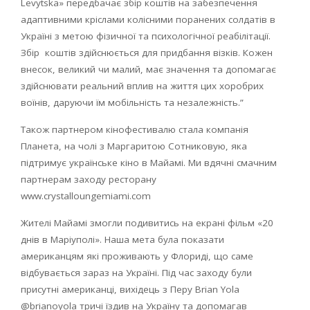
Levytska
» передбачає збір коштів на забезпечення
адаптивними кріслами колісними поранених солдатів в
Україні з метою фізичної та психологічної реабілітації.
Збір коштів здійснюється для придбання візків. Кожен
внесок, великий чи малий, має значення та допомагає
здійснювати реальний вплив на життя цих хоробрих
воїнів, даруючи їм мобільність та незалежність.”
Також партнером кінофестивалю стала компанія
Планета, на чолі з Маргаритою Сотниковую, яка
підтримує українське кіно в Майамі. Ми вдячні смачним
партнерам заходу ресторану
www
.
crystalloungemiami
.
com
Жителі Майамі змогли подивитись на екрані фільм «20
днів в Маріуполі». Наша мета була показати
американцям які проживають у Флориді, що саме
відбувається зараз на Україні. Під час заходу були
присутні американці, вихідець з Перу
Brian
Yola
@
brianoyola
тричі їздив на Україну та допомагав