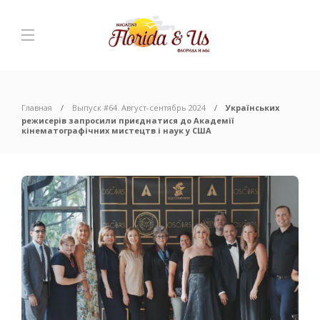
Главная
Выпуск #64. Август-сентябрь 2024
Українських
режисерів запросили приєднатися до Академії
кінематографічних мистецтв і наук у США