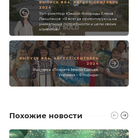
ВЫПУСК #64. АВГУСТ-СЕНТЯБРЬ
2024
Топ-риелтор Южной Флориды Елена
Лакштанов: «Я всегда ориентируюсь на
уникальные потребности и цели своих
клиентов»
ВЫПУСК #64. АВГУСТ-СЕНТЯБРЬ
2024
Выставка «Планета Земля Единая:
Украина – Флорида»
Похожие новости