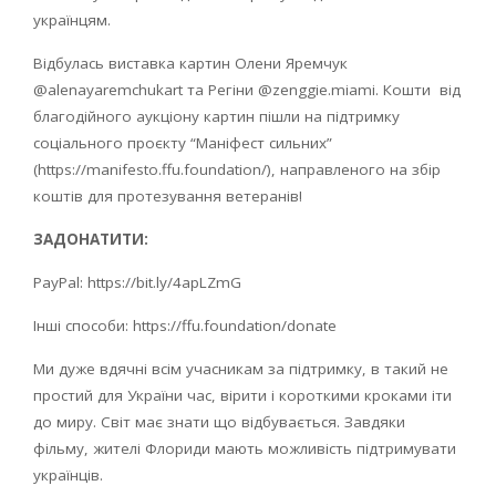
українцям.
Відбулась виставка картин Олени Яремчук
@
alenayaremchukart
та Регіни @
zenggie
.
miami
. Кошти від
благодійного аукціону картин пішли на підтримку
соціального проєкту “Маніфест сильних”
(
https
://
manifesto
.
ffu
.
foundation
/), направленого на збір
коштів для протезування ветеранів!
ЗАДОНАТИТИ:
PayPal
:
https
://
bit
.
ly
/4
apLZmG
Інші способи:
https
://
ffu
.
foundation
/
donate
Ми дуже вдячні всім учасникам за підтримку, в такий не
простий для України час, вірити і короткими кроками іти
до миру. Світ має знати що відбувається. Завдяки
фільму, жителі Флориди мають можливість підтримувати
українців.