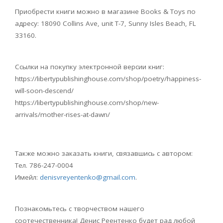
Приобрести книги можно в магазине
Books
&
Toys
по
адресу: 18090
Collins
Ave
,
unit
T
-7,
Sunny
Isles
Beach
,
FL
33160.
Ссылки на покупку электронной версии книг:
https://libertypublishinghouse.com/shop/poetry/happiness-
will-soon-descend/
https://libertypublishinghouse.com/shop/new-
arrivals/mother-rises-at-dawn/
Также можно заказать книги, связавшись с автором:
Тел. 786-247-0004
Имейл:
denisvreyentenko
@
gmail
.
com
.
Познакомьтесь с творчеством нашего
соотечественника! Денис Реентенко будет рад любой