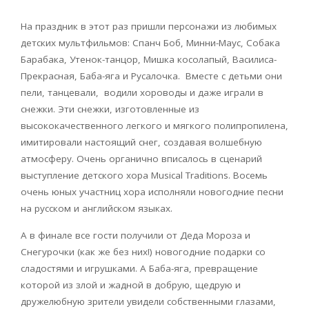
На праздник в этот раз пришли персонажи из любимых
детских мультфильмов: Спанч Боб, Минни-Маус, Собака
Барабака, Утенок-танцор, Мишка косолапый, Василиса-
Прекрасная, Баба-яга и Русалочка. Вместе с детьми они
пели, танцевали, водили хороводы и даже играли в
снежки. Эти снежки, изготовленные из
высококачественного легкого и мягкого полипропилена,
имитировали настоящий снег, создавая волшебную
атмосферу. Очень органично вписалось в сценарий
выступление детского хора Musical Traditions. Восемь
очень юных участниц хора исполняли новогодние песни
на русском и английском языках.
А в финале все гости получили от Деда Мороза и
Снегурочки (как же без них!) новогодние подарки со
сладостями и игрушками. А Баба-яга, превращение
которой из злой и жадной в добрую, щедрую и
дружелюбную зрители увидели собственными глазами,