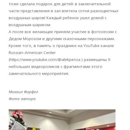
тоже сделала подарок для детей: в заключительной
части представления в зал влетела сотня разноцветных
воздушных шаров! Каждый ребенок ушел домой с
воздушным шариком.
А после все желающие приняли участие в фотосессии с
Дедом Морозом и другими сказочными персонажами.
Кроме того, в память о празднике на
YouTube
канале
Russian
–
American
Center
(
https
://
www
.
youtube
.
com
/@
alekpenza
) размещены 9
небольших видеороликов с фрагментами этого
замечательного мероприятия.
Михаил Фарфел
Фото автора