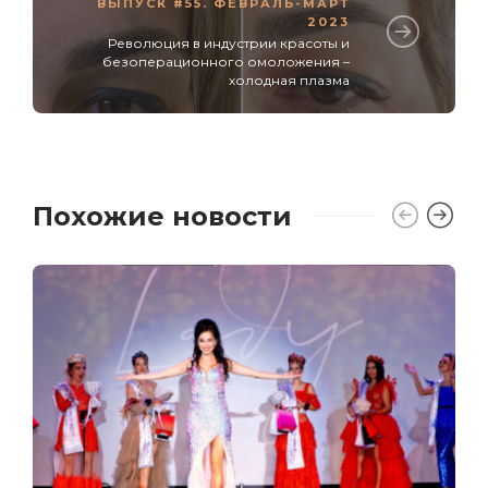
ВЫПУСК #55. ФЕВРАЛЬ-МАРТ
2023
Революция в индустрии красоты и
безоперационного омоложения –
холодная плазма
Похожие новости