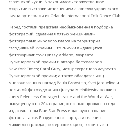
славянской кухни. А закончилось торжественное
открытие выставки исполнением а капелла украинского
гимна артистками из Orlando International Folk Dance Club.
Перед гостями предстала необыкновенная подборка
фотографий, сделанная пятью женщинами-
фотографами мирового класса на территории
сегодняшней Украины. Это снимки выдающихся
фотожурналисток Lynsey Addario, лауреата
Пулитцеровской премии и автора бестселлеров
New York Times; Carol Guzy, четырехкратного лауреата
Пулитцеровской премии; а также обладательниц
многочисленных наград Paula Bronstein, Svet Jacqueline и
польской фотохудожницы Justyna Mielnikiewicz вошли в
книгу Relentless Courage: Ukraine and the World at War,
выпущенную на 204 страницах осенью прошлого года
издательством Blue Star Press и давшую название
фотовыставке. Разрушенные города и селения,
миллионы граждан, потерявших кров, сотни тысяч