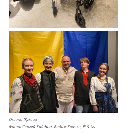
Оксана Жукова
Фото: Сергей Кайдаш, Вадим Клочко,
Fl
&
Us