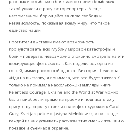
раненых и погибших в боях или во время бомбежек –
такой увидели страну фоторепортеры. А еще –
несломленной, борющейся за свою свободу и
независимость, показывая всему миру, что такое
единство нации!
Посетители выставки имеют возможность
прочувствовать всю глубину мировой катастрофы и
боли – поверьте, невозможно спокойно смотреть на эти
шокирующие фотофакты… Как поделилась одна из
гостей, иммиграционный адвокат Виктория Шелегина:
«Идя на выставку, я понимала, что это будет тяжело. Я
только не понимала насколько».Экземпляры книги
Relentless Courage: Ukraine and the World at War можно
было приобрести прямо на приеме и подписать их у
присутствующих тут трех из пяти фотохудожниц: Carol
Guzy, Svet Jacqueline и Justyna Mielnikiewicz, а на стенде
каждой из них услышать рассказы этих смелых женщин о
поездке и съемках в Украине.