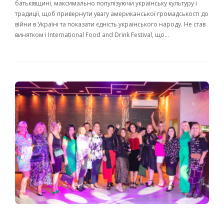
батьківщині, максимально популізуючи українську культуру і
традиції, щоб привернути увагу американської громадськості до
війни в Україні та показати єдність українського народу. Не став
винятком і International Food and Drink Festival, що…