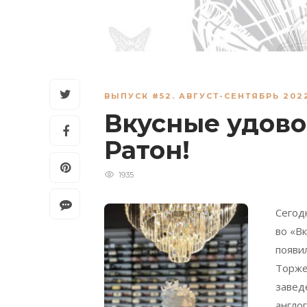
ВЫПУСК #52. АВГУСТ-СЕНТЯБРЬ 202
Вкусные удово
Ратон!
1935
Сегод
во «В
появи
Торже
завед
англо