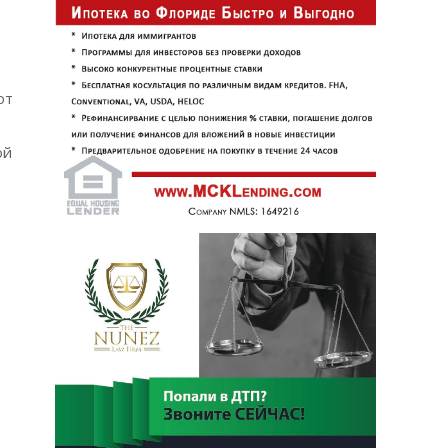
от
ой