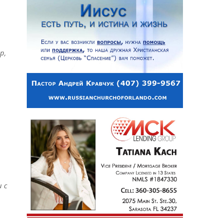
р,
 с