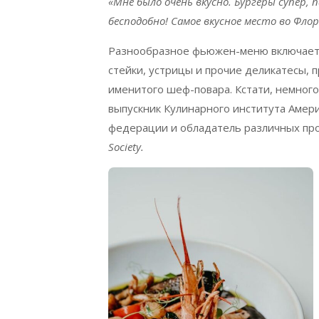
«Мне было очень вкусно. Бургеры супер, 
бесподобно! С
амое вкусное место во Флор
Разнообразное фьюжен-меню включает 
стейки, устрицы и прочие деликатесы, п
именитого шеф-повара. Кстати, немного
выпускник Кулинарного института Амер
федерации и обладатель различных пр
Society.