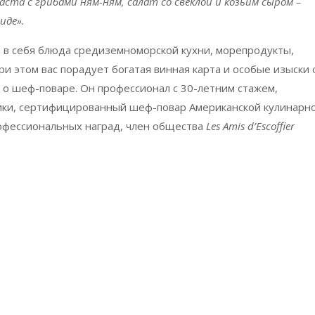
паста с грибам
и ням-ням,
салат со свеклой и козьим сыром
–
иде».
в себя блюда средиземноморской кухни, морепродукты,
ри этом вас порадует богатая винная карта и особые изыски 
 о шеф-поваре. Он профессионал с 30-летним стажем,
ики, сертифицированный шеф-повар Американской кулинарн
офессиональных наград, член общества
Les Amis d’Escoffier