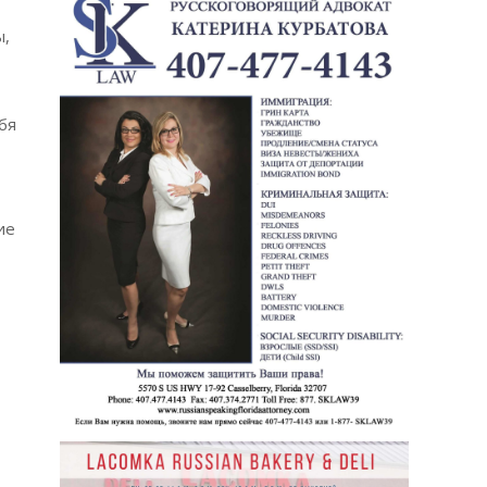
ы,
бя
ие