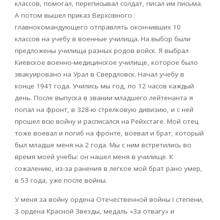
классов, помогал, переписывал солдат, писал им письма.
А потом вышел приказ Верховного
главнокомандующего отправлять окончивших 10
классов на учебу в военные училища. На выбор были
предложены училища разных родов войск. Я выбрал
Киевское военно-медицинское училище, которое было
эвакуировано на Урал в Свердловск. Начал учебу в
конце 1941 года. Учились мы год, по 12 часов каждый
день. После выпуска в звании младшего лейтенанта я
попал на фронт, в 328-ю стрелковую дивизию, и с ней
прошел всю войну и расписался на Рейхстаге. Мой отец
тоже воевал и погиб на фронте, воевал и брат, который
был младше меня на 2 года. Мы с ним встретились во
время моей учебы: он нашел меня в училище. К
сожалению, из-за ранения в легкое мой брат рано умер,
в 53 года, уже после войны.
У меня за войну ордена Отечественной войны I степени,
3 ордена Красной Звезды, медаль «За отвагу» и