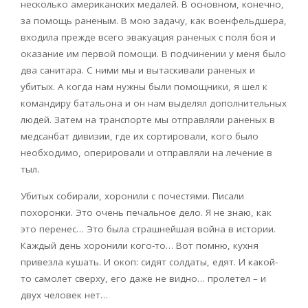
несколько американских медалей. В основном, конечно,
за помощь раненым. В мою задачу, как военфельдшера,
входила прежде всего эвакуация раненых с поля боя и
оказание им первой помощи. В подчинении у меня было
два санитара. С ними мы и вытаскивали раненых и
убитых. А когда нам нужны были помощники, я шел к
командиру батальона и он нам выделял дополнительных
людей. Затем на транспорте мы отправляли раненых в
медсанбат дивизии, где их сортировали, кого было
необходимо, оперировали и отправляли на лечение в
тыл.
Убитых собирали, хоронили с почестями. Писали
похоронки. Это очень печальное дело. Я не знаю, как
это перенес… Это была страшнейшая война в истории.
Каждый день хоронили кого-то… Вот помню, кухня
привезла кушать. И окоп: сидят солдаты, едят. И какой-
то самолет сверху, его даже не видно… пролетел – и
двух человек нет…