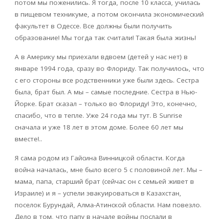
потом мы поженились. Я тогда, после 10 класса, училась
в пищевом техникуме, а потом окончила экономический
факультет в Одессе. Все должны были получить
образование! Мы тогда так считали! Такая была жизнь!
А в Америку мы приехали вдвоем (детей у нас нет) в
январе 1994 года, сразу во Флориду. Так получилось, что
с его стороны все родственники уже были здесь. Сестра
была, брат был. А мы – самые последние. Сестра в Нью-
Йорке. Брат сказал – только во Флориду! Это, конечно,
спасибо, что в тепле. Уже 24 года мы тут. В Sunrise
сначала и уже 18 лет в этом доме. Более 60 лет мы
вместе!..
Я сама родом из Гайсина Винницкой области. Когда
война началась, мне было всего 5 с половиной лет. Мы –
мама, папа, старший брат (сейчас он с семьей живет в
Израиле) и я – успели эвакуироваться в Казахстан,
поселок Бурундай, Алма-Атинской области. Нам повезло.
Дело в том, что папу в начале войны послали в