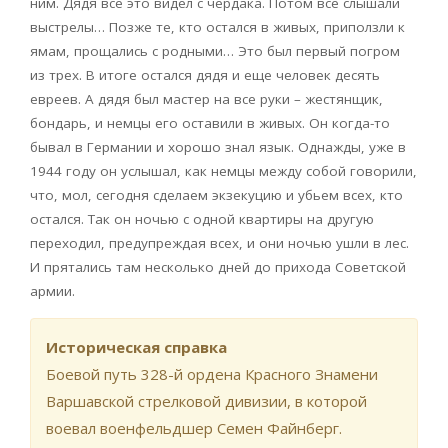
ним. Дядя все это видел с чердака. Потом все слышали
выстрелы… Позже те, кто остался в живых, приползли к
ямам, прощались с родными… Это был первый погром
из трех. В итоге остался дядя и еще человек десять
евреев. А дядя был мастер на все руки – жестянщик,
бондарь, и немцы его оставили в живых. Он когда-то
бывал в Германии и хорошо знал язык. Однажды, уже в
1944 году он услышал, как немцы между собой говорили,
что, мол, сегодня сделаем экзекуцию и убьем всех, кто
остался. Так он ночью с одной квартиры на другую
переходил, предупреждая всех, и они ночью ушли в лес.
И прятались там несколько дней до прихода Советской
армии.
Историческая справка
Боевой путь 328-й ордена Красного Знамени
Варшавской стрелковой дивизии, в которой
воевал военфельдшер Семен Файнберг.