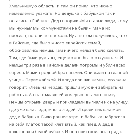
Хмельницкую область, и там он понял, что нужно
немедленно уезжать. Но дедушка с бабушкой так и
остались в Гайсине. Дед говорил: «Мы старые люди, кому
мы нужны? Мы коммунистами не были». Мама их
просила, но они не поехали. Ну а потом получилось, что
в Гайсине, где было много еврейских семей,
обосновались немцы. Там ничего нельзя было сделать.
Там, где были румыны, еще можно было откупиться. И
немцы три раза в Гайсине делали погромы и убили всех
евреев. Мамин родной брат выжил. Они жили на главной
улице – Первомайской. И когда пришли немцы, его жена
говорит: «Лезь на чердак, пришли мужчин забирать на
работы». А она с младшей дочерью осталась внизу.
Немцы открыли дверь и прикладами выгнали их на улицу,
где уже шли люди, много людей. И среди них шли мои
дед и бабушка. Было раннее утро, и бабушка набросила
на себя платок такой клетчатый, как плед. А дед в
кальсонах и белой рубахе. И она пристроилась в ряд к