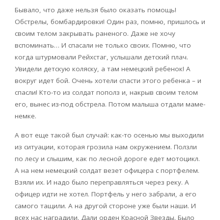
Бывало, что даже нельзя было оказать помощь!
Обстрелы, бомбардировки! Один раз, помню, пришлось и
своим телом закрывать раненого. Даже не хочу
вспоминать… И спасали не только своих. Помню, что
когда штурмовали Рейхстаг, услышали детский плач.
Увидели детскую коляску, а там немецкий ребенок! А
вокруг идет бой. Очень хотели спасти этого ребенка – и
спасли! Кто-то из солдат пополз и, накрыв своим телом
его, вынес из-под обстрела. Потом малыша отдали маме-
немке.
А вот еще такой был случай: как-то осенью мы выходили
из ситуации, которая грозила нам окружением. Ползли
по лесу и слышим, как по лесной дороге едет мотоцикл.
А на нем немецкий солдат везет офицера с портфелем.
Взяли их. И надо было переправляться через реку. А
офицер идти не хотел. Портфель у него забрали, а его
самого тащили. А на другой стороне уже были наши. И
всех нас наградили. Дали орден Красной Звезды. Было