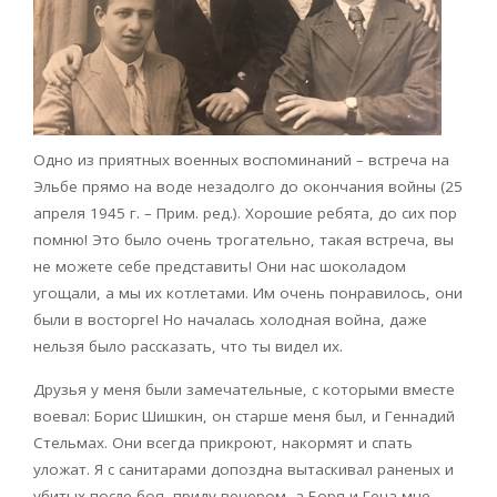
Одно из приятных военных воспоминаний – встреча на
Эльбе прямо на воде незадолго до окончания войны (25
апреля 1945 г. – Прим. ред.). Хорошие ребята, до сих пор
помню! Это было очень трогательно, такая встреча, вы
не можете себе представить! Они нас шоколадом
угощали, а мы их котлетами. Им очень понравилось, они
были в восторге! Но началась холодная война, даже
нельзя было рассказать, что ты видел их.
Друзья у меня были замечательные, с которыми вместе
воевал: Борис Шишкин, он старше меня был, и Геннадий
Стельмах. Они всегда прикроют, накормят и спать
уложат. Я с санитарами допоздна вытаскивал раненых и
убитых после боя, приду вечером, а Боря и Гена мне