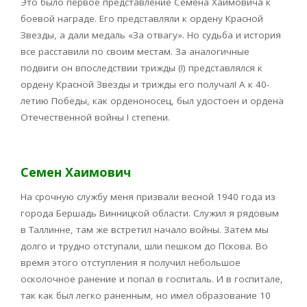
Это было первое представление Семена Хаимовича к
боевой награде. Его представляли к ордену Красной
Звезды, а дали медаль «За отвагу». Но судьба и история
все расставили по своим местам. За аналогичные
подвиги он впоследствии трижды (!) представлялся к
ордену Красной Звезды и трижды его получал! А к 40-
летию Победы, как орденоносец, был удостоен и ордена
Отечественной войны I степени.
Семен Хаимович
На срочную службу меня призвали весной 1940 года из
города Бершадь Винницкой области. Служил я рядовым
в Таллинне, там же встретил начало войны. Затем мы
долго и трудно отступали, шли пешком до Пскова. Во
время этого отступления я получил небольшое
осколочное ранение и попал в госпиталь. И в госпитале,
так как был легко раненным, но имел образование 10