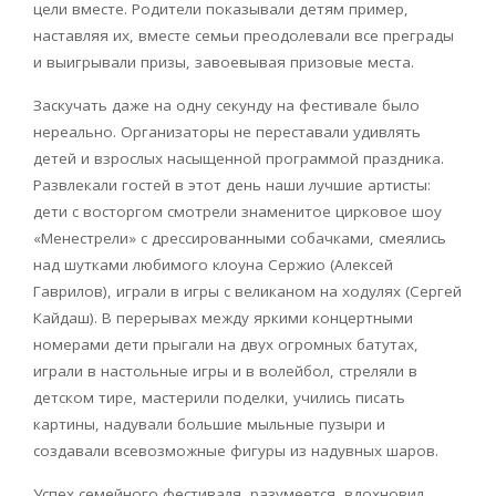
цели вместе. Родители показывали детям пример,
наставляя их, вместе семьи преодолевали все преграды
и выигрывали призы, завоевывая призовые места.
Заскучать даже на одну секунду на фестивале было
нереально. Организаторы не переставали удивлять
детей и взрослых насыщенной программой праздника.
Развлекали гостей в этот день наши лучшие артисты:
дети с восторгом смотрели знаменитое цирковое шоу
«Менестрели» с дрессированными собачками, смеялись
над шутками любимого клоуна Сержио (Алексей
Гаврилов), играли в игры с великаном на ходулях (Сергей
Кайдаш). В перерывах между яркими концертными
номерами дети прыгали на двух огромных батутах,
играли в настольные игры и в волейбол, стреляли в
детском тире, мастерили поделки, учились писать
картины, надували большие мыльные пузыри и
создавали всевозможные фигуры из надувных шаров.
Успех семейного фестиваля, разумеется, вдохновил