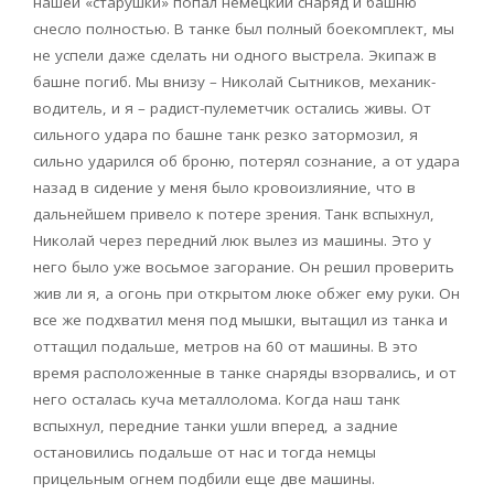
нашей «старушки» попал немецкий снаряд и башню
снесло полностью. В танке был полный боекомплект, мы
не успели даже сделать ни одного выстрела. Экипаж в
башне погиб. Мы внизу – Николай Сытников, механик-
водитель, и я – радист-пулеметчик остались живы. От
сильного удара по башне танк резко затормозил, я
сильно ударился об броню, потерял сознание, а от удара
назад в сидение у меня было кровоизлияние, что в
дальнейшем привело к потере зрения. Танк вспыхнул,
Николай через передний люк вылез из машины. Это у
него было уже восьмое загорание. Он решил проверить
жив ли я, а огонь при открытом люке обжег ему руки. Он
все же подхватил меня под мышки, вытащил из танка и
оттащил подальше, метров на 60 от машины. В это
время расположенные в танке снаряды взорвались, и от
него осталась куча металлолома. Когда наш танк
вспыхнул, передние танки ушли вперед, а задние
остановились подальше от нас и тогда немцы
прицельным огнем подбили еще две машины.