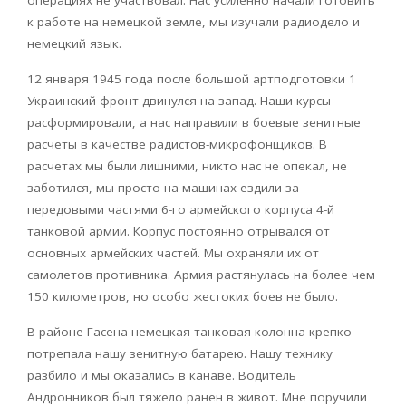
операциях не участвовал. Нас усиленно начали готовить
к работе на немецкой земле, мы изучали радиодело и
немецкий язык.
12 января 1945 года после большой артподготовки 1
Украинский фронт двинулся на запад. Наши курсы
расформировали, а нас направили в боевые зенитные
расчеты в качестве радистов-микрофонщиков. В
расчетах мы были лишними, никто нас не опекал, не
заботился, мы просто на машинах ездили за
передовыми частями 6-го армейского корпуса 4-й
танковой армии. Корпус постоянно отрывался от
основных армейских частей. Мы охраняли их от
самолетов противника. Армия растянулась на более чем
150 километров, но особо жестоких боев не было.
В районе Гасена немецкая танковая колонна крепко
потрепала нашу зенитную батарею. Нашу технику
разбило и мы оказались в канаве. Водитель
Андронников был тяжело ранен в живот. Мне поручили