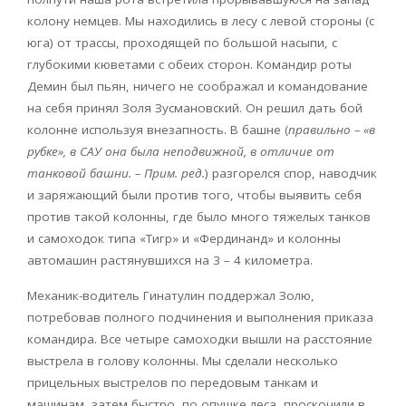
колону немцев. Мы находились в лесу с левой стороны (с
юга) от трассы, проходящей по большой насыпи, с
глубокими кюветами с обеих сторон. Командир роты
Демин был пьян, ничего не соображал и командование
на себя принял Золя Зусмановский. Он решил дать бой
колонне используя внезапность. В башне (
правильно – «в
рубке», в САУ она была неподвижной, в отличие от
танковой башни. – Прим. ред.
) разгорелся спор, наводчик
и заряжающий были против того, чтобы выявить себя
против такой колонны, где было много тяжелых танков
и самоходок типа «Тигр» и «Фердинанд» и колонны
автомашин растянувшихся на 3 – 4 километра.
Механик-водитель Гинатулин поддержал Золю,
потребовав полного подчинения и выполнения приказа
командира. Все четыре самоходки вышли на расстояние
выстрела в голову колонны. Мы сделали несколько
прицельных выстрелов по передовым танкам и
машинам, затем быстро, по опушке леса, проскочили в