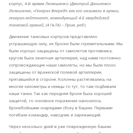
корпус, 4-й армии Лелюшенко (
Дмитрий Данилович
Лелюшенко, «Генерал Вперед!» как его называли в армии,
генерал-лейтенант, командующий 4-й гвардейской
танковой армией, (4 Гв.ТА) – Прим. ред.
)
Движение танковых корпусов представляло
устрашающую силу, их броски были стремительными. Мы
были хорошо защищены от самолетов противника,
кругом была зенитная артиллерия, над нами постоянно
сопровождающие наши самолеты, но мы были плохо
защищены от вражеской полевой артиллерии,
прятавшейся в стороне. Колонны растягивались на
многие километры и немцы то тут, то там подбивали
наши танки. Так как передняя броня была хорошей
защитой, то основное поражение наносилось
бронебойными снарядами сбоку в башню. Первыми
погибали командир, наводчик и заряжающий.
Через несколько дней в уже поврежденную башню