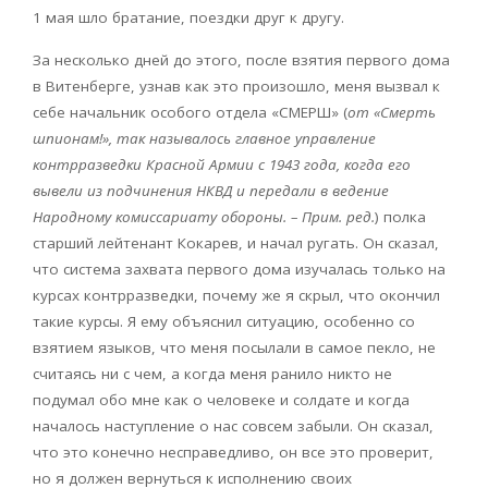
1 мая шло братание, поездки друг к другу.
За несколько дней до этого, после взятия первого дома
в Витенберге, узнав как это произошло, меня вызвал к
себе начальник особого отдела «СМЕРШ» (
от «Смерть
шпионам!», так называлось главное управление
контрразведки Красной Армии с 1943 года, когда его
вывели из подчинения НКВД и передали в ведение
Народному комиссариату обороны. – Прим. ред.
) полка
старший лейтенант Кокарев, и начал ругать. Он сказал,
что система захвата первого дома изучалась только на
курсах контрразведки, почему же я скрыл, что окончил
такие курсы. Я ему объяснил ситуацию, особенно со
взятием языков, что меня посылали в самое пекло, не
считаясь ни с чем, а когда меня ранило никто не
подумал обо мне как о человеке и солдате и когда
началось наступление о нас совсем забыли. Он сказал,
что это конечно несправедливо, он все это проверит,
но я должен вернуться к исполнению своих