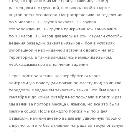
ПТРа, который выбил мне правую ключицу. Отряд
размещался в отдельной, изолированной казарме
внутри военного лагеря. Нас распределили на отделения
по 9 человек: 3 – группа захвата, 3 – группа
сопровождения, 3 – группа прикрытия. Мы занимались
по 18 часов, и 6 часов давалось на сон. Изучали способы
ведения разведки, захвата «языков», боя в условиях
рукопашной и неожиданной встречи с врагом на его
территории, а также занимались немецким языком,
необходимым при выполнении заданий.
Через полтора месяца нас перебросили через
нейтральную полосу (мы ползли по-пластунски) за линию
передовой с заданием захватить языка. Это был конец
сентября и до конца октября нас посылали в поиск 9 раз.
Мы взяли за полтора месяца 6 языков, но все это были
мелкие сошки. После каждого поиска мы по 3 дня
отдыхали, нам ежедневно выдавали удвоенную порцию
спиртного, и это была главная награда за такую опасную