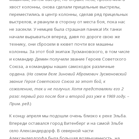
хвост колонны, снова сделали прицельные выстрелы,
переместились в центр колонны, сделав ряд прицельных
выстрелов, и рванули в сторону от места боя, пока нас
не засекли. У немцев была страшная паника! Их танки
начали вырываться вперед, давя по дороге свою же
технику, они сбросили в кювет почти все машины
колонны. За этот бой экипаж Зусмановского, в том числе
и командир Демин получили звание Героев Советского
Союза, а командиры наших самоходок различные
ордена. (
На самом деле Зиновий Абрамович Зусмановский
звание Героя Советского Союза за этот бой, к
сожалению, так и не получил. Хотя представляли его 2
раза: первый раз после боя и второй раз уже в 1969 году. –
Прим. ред.
)
К концу апреля мы подошли очень близко к реке Эльба.
Впереди оставался город Витенберг и на самой Эльбе
село Александердорф. В северной части
Александердорфа была большая возвышенность, на