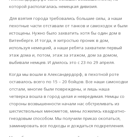
которой располагалась немецкая дивизия.
Для взятия города требовались большие силы, а наши
пехотные части отставали от танков и самоходок и были
истощены. Нужно было захватить хотя бы один дом в
Витенберге. И тогда, я хитростью проник в дом,
используя немецкий, а наши ребята захватили первый
этаж дома и, потом, этаж за этажом, дом за домом,
выбивали немцев. И длилось это с 23 по 29 апреля.
Когда мы вошли в Александердорф, в пехотной роте
оставалось всего по 15 – 20 бойцов. Все наши самоходки
отстали, многие были повреждены, и лишь наша
четверка вошла в город целая и невредимая. Немцы со
стороны возвышенности начали нас обстреливать из
шестиствольных минометов, мины ложились квадратно-
гнездовым способом. Мы получили приказ окопаться,
заминировать все подходы и дождаться подкрепления.