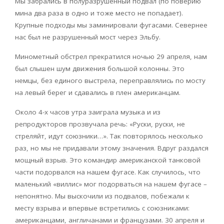
Мы забрались в полуразрушенный подвал (по поверию
мина два раза в одно и тоже место не попадает).
Крупные подходы мы заминировали фугасами. Севернее
нас был не разрушенный мост через Эльбу.
Минометный обстрел прекратился ночью 29 апреля, нам
был слышен шум движения большой колонны. Это
немцы, без единого выстрела, переправлялись по мосту
на левый берег и сдавались в плен американцам.
Около 4-х часов утра заиграла музыка и из
репродукторов прозвучала речь: «Руски, руски, не
стреляйт, идут союзники…». Так повторялось несколько
раз, но мы не придавали этому значения. Вдруг раздался
мощный взрыв. Это командир американской танковой
части подорвался на нашем фугасе. Как случилось, что
маленький «виллис» мог подорваться на нашем фугасе –
непонятно. Мы выскочили из подвалов, побежали к
месту взрыва и впервые встретились с союзниками:
американцами, англичанами и французами. 30 апреля и