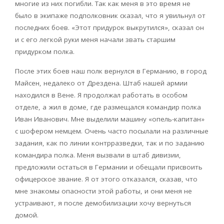
многие из них погибли. Так как меня в это время не
было в экипаже подполковник сказал, что я увильнул от
последних боев. «Этот придурок выкрутился», сказал он
и с его легкой руки меня начали звать старшим
придурком полка.
После этих боев наш полк вернулся в Германию, в город
Майсен, недалеко от Дрездена. Штаб нашей армии
находился в Вене. Я продолжал работать в особом
отделе, а жил в доме, где размещался командир полка
Иван Иванович. Мне выделили машину «опель-капитан»
с шофером немцем. Очень часто посылали на различные
задания, как по линии контрразведки, так и по заданию
командира полка. Меня вызвали в штаб дивизии,
предложили остаться в Германии и обещали присвоить
офицерское звание. Я от этого отказался, сказав, что
мне знакомы опасности этой работы, и они меня не
устраивают, я после демобилизации хочу вернуться
домой.