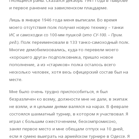
гноящиеся раны. Сказался декабрь 1941 года в Тыврове
и первое ранение на зависленском плацдарме.
Лишь в январе 1946 года меня выписали. Во время
моего отсутствия полк получил новую технику – танки
ИС и самоходки со 100-мм пушкой (
это СУ-100. – Прим.
ред.
). Полк переименовали в 133 танко-самоходный полк.
Многие демобилизовались, куда-то перевели моего
«хорошего друга» подполковника, пришло новое
пополнение, а из «стариков» полка осталось всего
несколько человек, хотя весь офицерский состав был на
месте.
Мне было очень трудно приспособиться, я был
безразличен ко всему, должности мне не дали, в экипаж
не взяли, и я целыми днями валялся на нарах. В феврале
состоялся шахматный турнир, в котором я участвовал. Я
играл с большим ожесточением, бескомпромиссно,
занял первое место и мне обещали отпуск на 10 дней,
если я сумею выиграть на армейском турнире в Одессе. Я