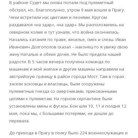
В районе Судет мы снова попали под пулеметный
обстрел, но, благополучно, утром 9 мая вошли в Прагу.
Чехи встретили нас цветами и песнями. Кругом
раздавался «на здар», «на здар». Мы расположились на
северном холме и тут узнали, что война окончилась.
Начались катания по траве, веселье, смех и слезы. Иван
Иванович Долгополов сказал – наконец-то я увижу свою
жену Наталью и обеих дочек. Не было предела нашей
радости. В 5 часов вечера получена команда по
машинам и мой экипаж и другие машины направили на
австрийскую границу в район города Мост. Там в горах
засели эсэсовцы и власовцы, были сооружены
пулеметные гнезда со смертниками, прикованными
цепями к пулеметам. На горном серпантине были
установлены мины и фугасы. Бои шли 10, 11 и полдня 12
мая, пока мы, с большими потерями, не дошли до
перевала.
До прихода в Прагу в полку было 224 военнослужащих и