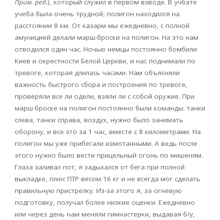
Прим. ред.
), который служил в первом взводе. В учбате
учеба была очень трудной, полигон находился на
расстоянии 8 км. От казарм мы ежедневно, с полной
амуницией делали марш-броски на полигон. На это нам
отводился один час. Ночью немцы постоянно бомбили
Киев и окрестности Белой Церкви, и нас поднимали по
тревоге, которая длилась часами. Нам объясняли
важность быстрого сбора и построения по тревоге,
проверяли все ли одели, взяли ли с собой оружие. При
марш-броске на полигон постоянно были команды: танки
слева, танки справа, воздух, нужно было занимать
оборону, и все это за 1 час, вместе с 8 километрами. На
полигон мы уже прибегали измотанными. А ведь после
этого нужно было вести прицельный огонь по мишеням.
Глаза заливал пот, я задыхался от бега при полной
выкладке, плюс ПТР весом 16 кг и не всегда мог сделать
правильную пристрелку. Из-за этого я, за огневую
подготовку, получал более низкие оценки. Ежедневно
или через день нам меняли гимнастерки, выдавая б/у,