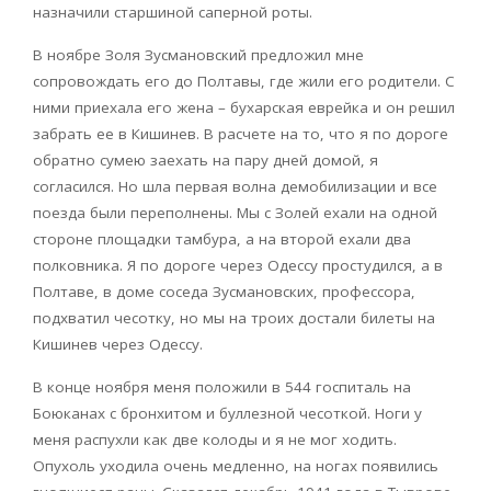
назначили старшиной саперной роты.
В ноябре Золя Зусмановский предложил мне
сопровождать его до Полтавы, где жили его родители. С
ними приехала его жена – бухарская еврейка и он решил
забрать ее в Кишинев. В расчете на то, что я по дороге
обратно сумею заехать на пару дней домой, я
согласился. Но шла первая волна демобилизации и все
поезда были переполнены. Мы с Золей ехали на одной
стороне площадки тамбура, а на второй ехали два
полковника. Я по дороге через Одессу простудился, а в
Полтаве, в доме соседа Зусмановских, профессора,
подхватил чесотку, но мы на троих достали билеты на
Кишинев через Одессу.
В конце ноября меня положили в 544 госпиталь на
Боюканах с бронхитом и буллезной чесоткой. Ноги у
меня распухли как две колоды и я не мог ходить.
Опухоль уходила очень медленно, на ногах появились