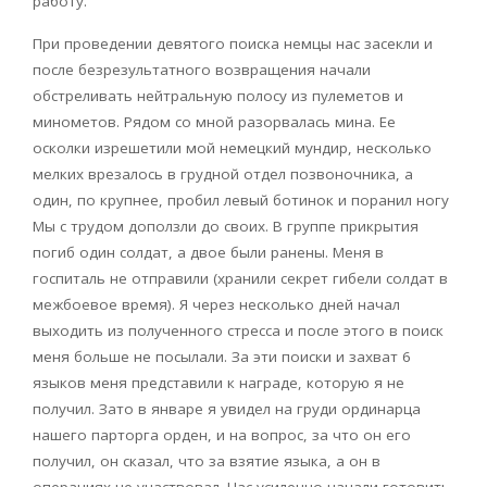
работу.
При проведении девятого поиска немцы нас засекли и
после безрезультатного возвращения начали
обстреливать нейтральную полосу из пулеметов и
минометов. Рядом со мной разорвалась мина. Ее
осколки изрешетили мой немецкий мундир, несколько
мелких врезалось в грудной отдел позвоночника, а
один, по крупнее, пробил левый ботинок и поранил ногу
Мы с трудом доползли до своих. В группе прикрытия
погиб один солдат, а двое были ранены. Меня в
госпиталь не отправили (хранили секрет гибели солдат в
межбоевое время). Я через несколько дней начал
выходить из полученного стресса и после этого в поиск
меня больше не посылали. За эти поиски и захват 6
языков меня представили к награде, которую я не
получил. Зато в январе я увидел на груди ординарца
нашего парторга орден, и на вопрос, за что он его
получил, он сказал, что за взятие языка, а он в