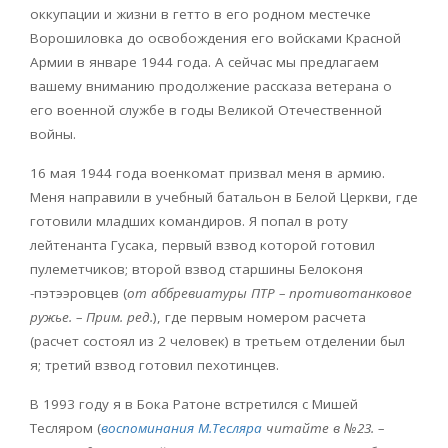
оккупации и жизни в гетто в его родном местечке
Ворошиловка до освобождения его войсками Красной
Армии в январе 1944 года. А сейчас мы предлагаем
вашему вниманию продолжение рассказа ветерана о
его военной службе в годы Великой Отечественной
войны.
16 мая 1944 года военкомат призвал меня в армию.
Меня направили в учебный батальон в Белой Церкви, где
готовили младших командиров. Я попал в роту
лейтенанта Гусака, первый взвод которой готовил
пулеметчиков; второй взвод старшины Белоконя
-пэтээровцев (
от аббревиатуры ПТР – противотанковое
ружье. – Прим. ред.
), где первым номером расчета
(расчет состоял из 2 человек) в третьем отделении был
я; третий взвод готовил пехотинцев.
В 1993 году я в Бока Ратоне встретился с Мишей
Тесляром (
воспоминания М.Тесляра
читайте в №23. –