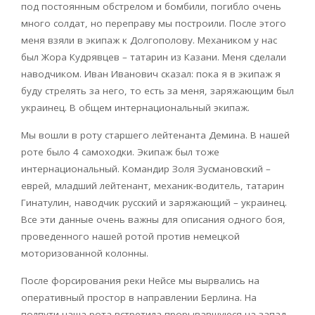
под постоянным обстрелом и бомбили, погибло очень
много солдат, но переправу мы построили. После этого
меня взяли в экипаж к Долгополову. Механиком у нас
был Жора Кудрявцев – татарин из Казани. Меня сделали
наводчиком. Иван Иванович сказал: пока я в экипаж я
буду стрелять за него, то есть за меня, заряжающим был
украинец. В общем интернациональный экипаж.
Мы вошли в роту старшего лейтенанта Демина. В нашей
роте было 4 самоходки. Экипаж был тоже
интернациональный. Командир Золя Зусмановский –
еврей, младший лейтенант, механик-водитель, татарин
Гинатулин, наводчик русский и заряжающий – украинец.
Все эти данные очень важны для описания одного боя,
проведенного нашей ротой против немецкой
моторизованной колонны.
После форсирования реки Нейсе мы вырвались на
оперативный простор в направлении Берлина. На
полпути наша рота встретила прорывавшуюся на запад