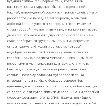
будущий экипаж. Мой первый танк, который мы
называли «наша старушка», был с покореженной
башней, поврежденной осколками трансмиссией, у него
работал только передняя 3-я скорость, а сам танк
лобовой броней уперся в дерево. Мы первым делом
сняли лобовой пулемет, нашли пилу и начали пилить это
дерево. В это же время с двух сторон построек к нам
стала подбираться группа немцев. Мы их встретили
огнем пулемета Николая и автомата, который я
подобрал на поле боя. На плечах у меня оставался
карабин – оружие радиста-микрофонщика. Силы были
неравными и мы, прикрывая друг друга, отступили.
Немцы добрались до танка и вырвали рацию. Они
спешили, поэтому заложили фугас позади танка
(спереди, напомню, было большое дерево). Тем
временем, мы привели с собой подмогу, выбили немцев
со двора, сняли фугас, спилили дерево, и на 3-й передней
скорости доставили его на СПАМ. Взамен погибшего
экипажа нам добавили новых и отправили догонять 6-й