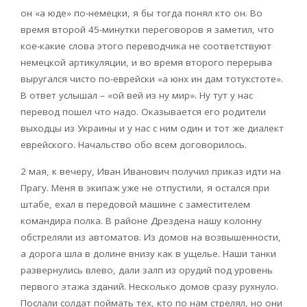
он «а юде» по-немецки, я бы тогда понял кто он. Во
время второй 45-минутки переговоров я заметил, что
кое-какие слова этого переводчика не соответствуют
немецкой артикуляции, и во время второго перерыва
выругался чисто по-еврейски «а юнх ин дам тотукстоте».
В ответ услышал – «ой вей из ну мир». Ну тут у нас
перевод пошел что надо. Оказывается его родители
выходцы из Украины и у нас с ним один и тот же диалект
еврейского. Начальство обо всем договорилось.
2 мая, к вечеру, Иван Иванович получил приказ идти на
Прагу. Меня в экипаж уже не отпустили, я остался при
штабе, ехал в передовой машине с заместителем
командира полка. В районе Дрездена нашу колонну
обстреляли из автоматов. Из домов на возвышенности,
а дорога шла в долине внизу как в ущелье. Наши танки
развернулись влево, дали залп из орудий под уровень
первого этажа зданий. Несколько домов сразу рухнуло.
Послали солдат поймать тех, кто по нам стрелял, но они