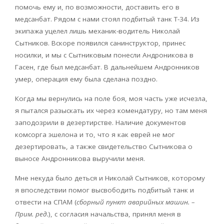
помочь ему и, по возможности, доставить его в
медсанбат. Рядом с нами стоял подбитый танк Т-34. Из
экипажа уцелел лишь механик-водитель Николай
Сытников. Вскоре появился санинструктор, принес
носилки, и мы с Сытниковым понесли Андроникова в
Гасен, где был медсанбат. В дальнейшем Андронников
умер, операция ему была сделана поздно.
Когда мы вернулись на поле боя, моя часть уже исчезла,
я пытался разыскать их через комендатуру, но там меня
заподозрили в дезертирстве. Наличие документов
комсорга эшелона и то, что я как еврей не мог
дезертировать, а также свидетельство Сытникова о
выносе Андронникова выручили меня.
Мне некуда было деться и Николай Сытников, которому
я впоследствии помог высвободить подбитый танк и
отвести на СПАМ (
сборный пункт аварийных машин. –
Прим. ред.
), с согласия начальства, принял меня в