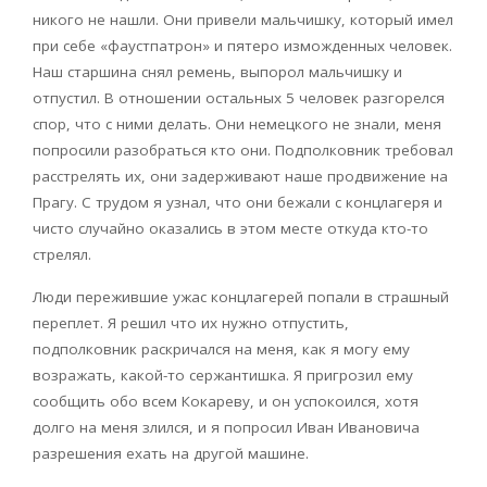
никого не нашли. Они привели мальчишку, который имел
при себе «фаустпатрон» и пятеро изможденных человек.
Наш старшина снял ремень, выпорол мальчишку и
отпустил. В отношении остальных 5 человек разгорелся
спор, что с ними делать. Они немецкого не знали, меня
попросили разобраться кто они. Подполковник требовал
расстрелять их, они задерживают наше продвижение на
Прагу. С трудом я узнал, что они бежали с концлагеря и
чисто случайно оказались в этом месте откуда кто-то
стрелял.
Люди пережившие ужас концлагерей попали в страшный
переплет. Я решил что их нужно отпустить,
подполковник раскричался на меня, как я могу ему
возражать, какой-то сержантишка. Я пригрозил ему
сообщить обо всем Кокареву, и он успокоился, хотя
долго на меня злился, и я попросил Иван Ивановича
разрешения ехать на другой машине.