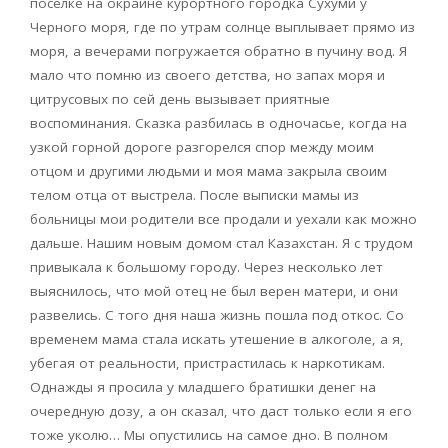
поселке на окраине курортного городка Сухуми у
Черного моря, где по утрам солнце выплывает прямо из
моря, а вечерами погружается обратно в пучину вод. Я
мало что помню из своего детства, но запах моря и
цитрусовых по сей день вызывает приятные
воспоминания. Сказка разбилась в одночасье, когда на
узкой горной дороге разгорелся спор между моим
отцом и другими людьми и моя мама закрыла своим
телом отца от выстрела. После выписки мамы из
больницы мои родители все продали и уехали как можно
дальше. Нашим новым домом стал Казахстан. Я с трудом
привыкала к большому городу. Через несколько лет
выяснилось, что мой отец не был верен матери, и они
развелись. С того дня наша жизнь пошла под откос. Со
временем мама стала искать утешение в алкоголе, а я,
убегая от реальности, пристрастилась к наркотикам.
Однажды я просила у младшего братишки денег на
очередную дозу, а он сказал, что даст только если я его
тоже уколю… Мы опустились на самое дно. В полном