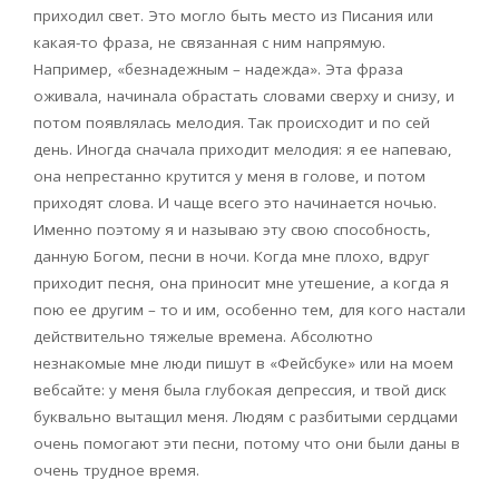
приходил свет. Это могло быть место из Писания или
какая-то фраза, не связанная с ним напрямую.
Например, «безнадежным – надежда». Эта фраза
оживала, начинала обрастать словами сверху и снизу, и
потом появлялась мелодия. Так происходит и по сей
день. Иногда сначала приходит мелодия: я ее напеваю,
она непрестанно крутится у меня в голове, и потом
приходят слова. И чаще всего это начинается ночью.
Именно поэтому я и называю эту свою способность,
данную Богом, песни в ночи. Когда мне плохо, вдруг
приходит песня, она приносит мне утешение, а когда я
пою ее другим – то и им, особенно тем, для кого настали
действительно тяжелые времена. Абсолютно
незнакомые мне люди пишут в «Фейсбуке» или на моем
вебсайте: у меня была глубокая депрессия, и твой диск
буквально вытащил меня. Людям с разбитыми сердцами
очень помогают эти песни, потому что они были даны в
очень трудное время.