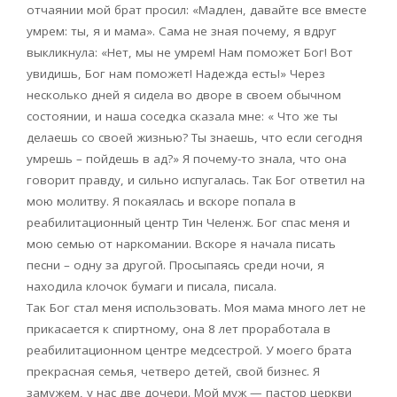
отчаянии мой брат просил: «Мадлен, давайте все вместе
умрем: ты, я и мама». Сама не зная почему, я вдруг
выкликнула: «Нет, мы не умрем! Нам поможет Бог! Вот
увидишь, Бог нам поможет! Надежда есть!» Через
несколько дней я сидела во дворе в своем обычном
состоянии, и наша соседка сказала мне: « Что же ты
делаешь со своей жизнью? Ты знаешь, что если сегодня
умрешь – пойдешь в ад?» Я почему-то знала, что она
говорит правду, и сильно испугалась. Так Бог ответил на
мою молитву. Я покаялась и вскоре попала в
реабилитационный центр Тин Челенж. Бог спас меня и
мою семью от наркомании. Вскоре я начала писать
песни – одну за другой. Просыпаясь среди ночи, я
находила клочок бумаги и писала, писала.
Так Бог стал меня использовать. Моя мама много лет не
прикасается к спиртному, она 8 лет проработала в
реабилитационном центре медсестрой. У моего брата
прекрасная семья, четверо детей, свой бизнес. Я
замужем, у нас две дочери. Мой муж — пастор церкви