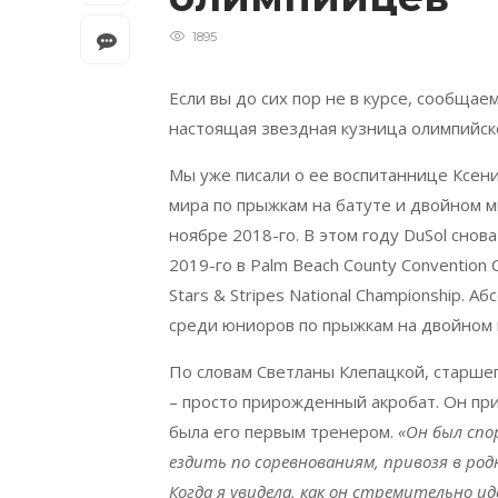
1895
Если вы до сиx пор не в курсе, сообщаем
настоящая звездная кузница олимпийско
Мы уже писали о ее воспитаннице Ксен
мира по прыжкам на батуте и двойном м
ноябре 2018-го. В этом году DuSol снов
2019-го в Palm Beach County Convention
Stars & Stripes National Championship.
среди юниоров по прыжкам на двойном м
По словам Светланы Клепацкой, старшег
– просто прирожденный акробат. Он при
была его первым тренером.
«Он был спо
ездить по соревнованиям, привозя в род
Когда я увидела, как он стремительно ид