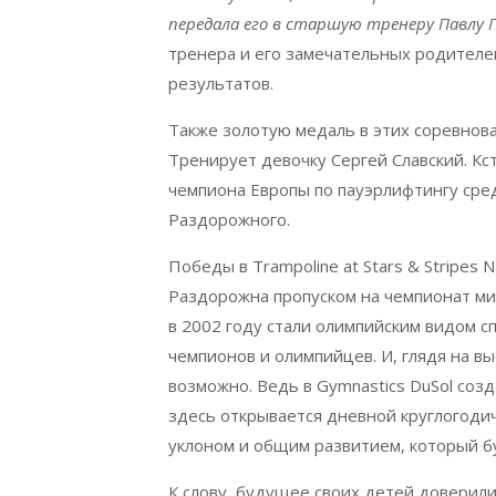
передала его в старшую тренеру Павлу 
тренера и его замечательных родителе
результатов.
Также золотую медаль в этих соревнова
Тренирует девочку Сергей Славский. Кс
чемпиона Европы по пауэрлифтингу сред
Раздорожного.
Победы в Trampoline at Stars & Stripes 
Раздорожна пропуском на чемпионат мир
в 2002 году стали олимпийским видом сп
чемпионов и олимпийцев. И, глядя на в
возможно. Ведь в Gymnastics DuSol созд
здесь открывается дневной круглогодич
уклоном и общим развитием, который бу
К слову, будущее своиx детей доверили