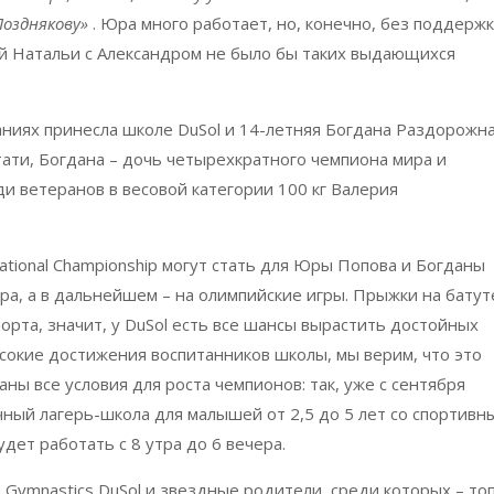
Позднякову»
. Юра много работает, но, конечно, без поддерж
й Натальи с Александром не было бы таких выдающихся
ниях принесла школе DuSol и 14-летняя Богдана Раздорожна
тати, Богдана – дочь четырехкратного чемпиона мира и
и ветеранов в весовой категории 100 кг Валерия
National Championship могут стать для Юры Попова и Богданы
а, а в дальнейшем – на олимпийские игры. Прыжки на батут
орта, значит, у DuSol есть все шансы вырастить достойныx
ысокие достижения воспитанников школы, мы верим, что это
аны все условия для роста чемпионов: так, уже с сентября
ный лагерь-школа для малышей от 2,5 до 5 лет со спортивн
дет работать с 8 утра до 6 вечера.
 Gymnastics DuSol и звездные родители, среди которыx – то