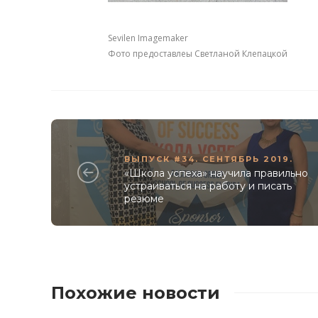
Sevilen Imagemaker
Фото предоставлеы Светланой Клепацкой
ВЫПУСК #34. СЕНТЯБРЬ 2019.
«Школа успеха» научила правильно
устраиваться на работу и писать
резюме
Похожие новости