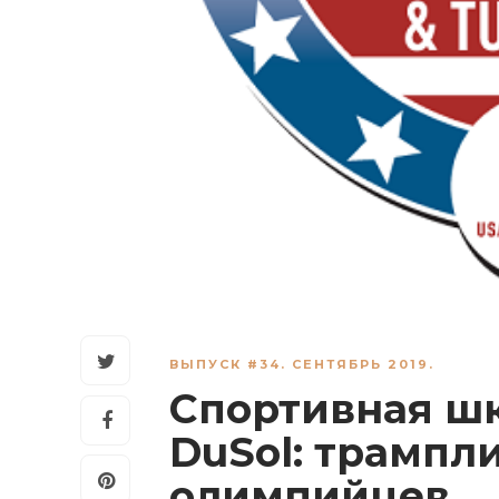
ВЫПУСК #34. СЕНТЯБРЬ 2019.
Спортивная шк
DuSol: трампл
олимпийцев