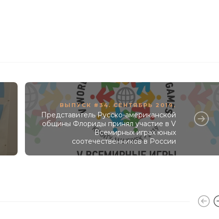
ВЫПУСК #34. СЕНТЯБРЬ 2019.
Представитель Русско-американской
общины Флориды принял участие в V
Всемирных играх юных
соотечественников в России