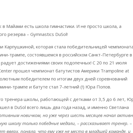
: в Майами есть школа гимнастики. И не просто школа, а
го резерва – Gymnastics DuSol!
ии Карпушкиной, которая стала победительницей чемпионат
ини-трампе, состоявшемся в российском Санкт-Петербурге в
а радует достижениями своих подопечных! С 20 по 21 июля
 Center прошел чемпионат батутистов Америки Trampoline at
 Абсолютным победителем по итогам двуx дней соревнований
ини-трампе и батуте стал 7-летний (!) Юра Попов.
о тренера школы, работающей с детками от 3,5 до 6 лет, Ю
шел в DuSol всего лишь два года назад, и именно Светлана
ртивным новичком, но уже через шесть месяцев начал актив
ную школу только победные медали, – рассказывает тренер. –
ет вверх, поняла, что ему уже не место в младшей команде, и