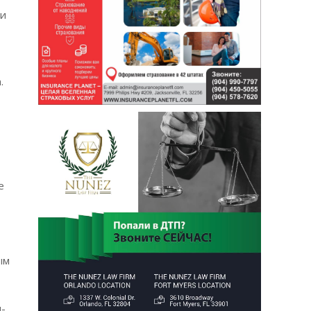
ки
.
е
ым
п-