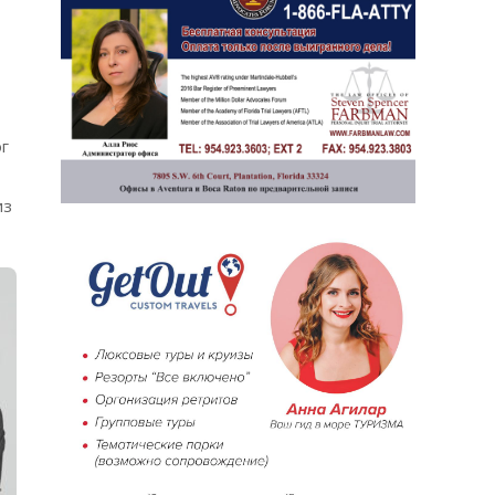
ог
из