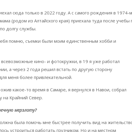
иехал сюда только в 2022 году. А с самого рождения в 1974-
мама (родом из Алтайского края) приехала туда после учебы 
 по долгу службы.
о себя помню, съемки были моим единственным хобби и
 всевозможные кино- и фотокружки, в 19 я уже работал
и, а через 2 года решил встать по другую сторону
для меня более привлекательной.
ожив какое-то время в Самаре, я вернулся в Навои, собрал
 на Крайний Север.
вечную мерзлоту?
должна была помочь мне быстрее получить вид на жительство
ось устроиться работать грузчиком. Но и на местном