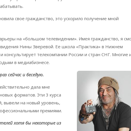
рабатывать.
ановила свое гражданство, это ускорило получение мной
карьеры на «большом телевидении». Имея гражданство, я см
левидения Нины Зверевой. Ее школа «Практика» в Нижнем
и консультирует телекомпании России и стран СНГ. Многие 
людьми в медиабизнесе.
аз сейчас и беседую.
ействительно дала мне
 новых форматов. Эти 3 курса
, вывели на новый уровень,
рофессиональными премиями.
телей хотя бы некоторые из