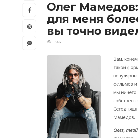
Олег Мамедов:
для меня боле
вы точно видел
1546
Вам, конеч
такой фор
популярны
фильмов и 
мы ничего 
собственно
Сегодняшни
Мамедов.
Олег, твои