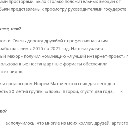
ними просторами. Было столько положительных эмоций от
были представлены к просмотру руководителями государств
несе, так?
ности. Очень дорожу дружбой с профессиональным
аботал с ним с 2015 по 2021 год. Наш визуально-
ый Махор» получил номинацию «Лучший интернет-проект» 
спользованные нестандартные форматы обеспечили
всех видов.
м и продюсером Игорем Матвиенко и снял для него два
ть 30-летия группы «Любэ». Второй, спустя два года, — к
нта?
 Так получилось, что многие из моих коллег, друзей, артист