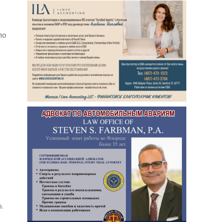
м
по
.