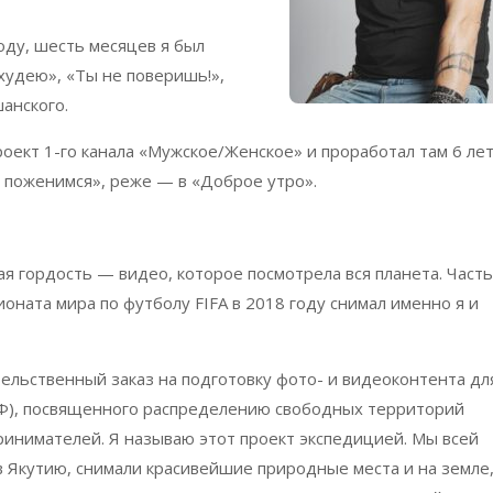
оду, шесть месяцев я был
худею», «Ты не поверишь!»,
шанского.
роект 1-го канала «Мужское/Женское» и проработал там 6 лет
̆ поженимся», реже — в «Доброе утро».
ая гордость — видео, которое посмотрела вся планета. Часть
оната мира по футболу FIFA в 2018 году снимал именно я и
ельственный заказ на подготовку фото- и видеоконтента дл
Ф), посвященного распределению свободных территорий
нимателей. Я называю этот проект экспедицией. Мы всей
 в Якутию, снимали красивейшие природные места и на земле,