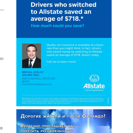
 —
по
ов