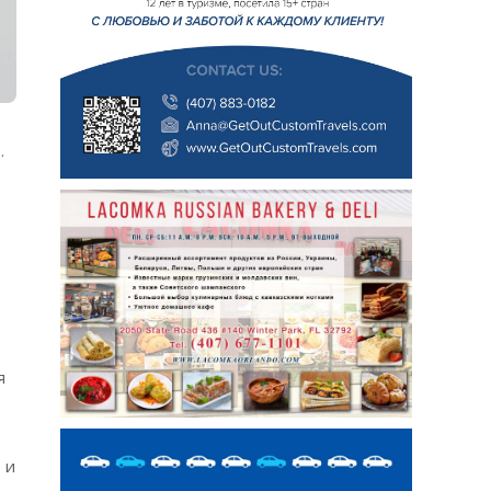
.
я
 и