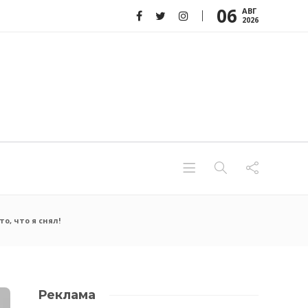
06
АВГ
2026
о, что я снял!
Реклама