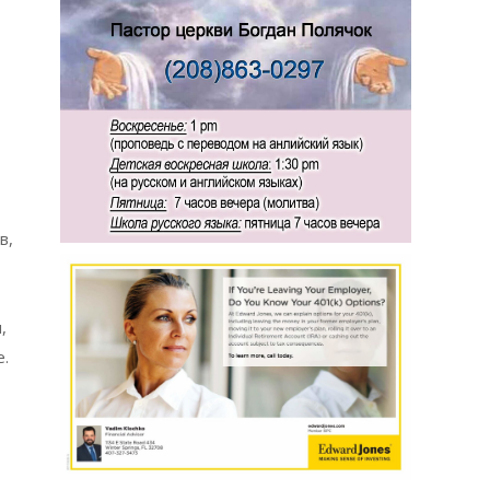
в,
,
.