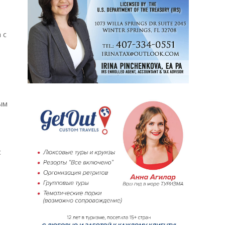
 с
ым
с