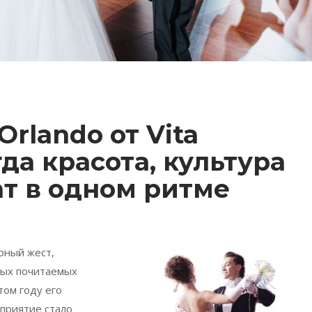
Orlando от Vita
гда красота, культура
ат в одном ритме
рный жест,
мых почитаемых
том году его
приятие стало