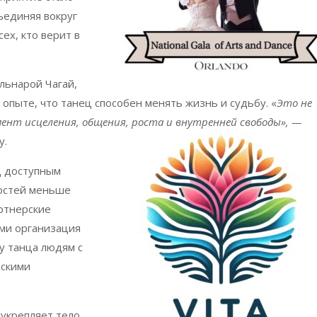
бъединяя вокруг
ех, кто верит в
льнарой Чагай,
опыте, что танец способен менять жизнь и судьбу. «
Это не
ент исцеления, общения, роста и внутренней свободы», —
y
.
ц доступным
ностей меньше
артнерские
ми организация
у танца людям с
ескими
 укрепляет тело,