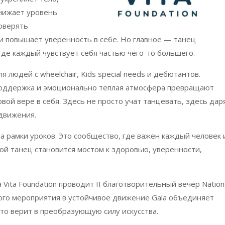
снижает уровень
доверять
и повышает уверенность в себе. Но главное — танец
где каждый чувствует себя частью чего-то большего.
ля людей с
wheelchair
,
Kids
special
needs
и дебютантов.
поддержка и эмоционально теплая атмосфера превращают
вой вере в себя. Здесь не просто учат танцевать, здесь дар
движения.
а рамки уроков. Это сообщество, где важен каждый человек 
рой танец становится мостом к здоровью, уверенности,
а
Vita Foundation
проводит
II
благотворительный
вечер
Nation
ого мероприятия в устойчивое движение
Gala
объединяет
кто верит в преобразующую силу искусства.