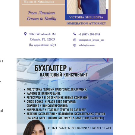
ят
и
al