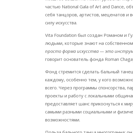
частью
National
Gala
of
Art
and
Dance
, о
себя танцоров, артистов, меценатов и вс
силу искусства.
Vita
Foundation
был создан Романом и Гу
людьми, которые знают на собственном 
просто форма искусства — это инструм
говорит основатель фонда
Roman
Chaga
Фонд стремится сделать бальный тане
каждому, особенно тем, у кого возмож
всего. Через программы спонсорства, п
проекты и работу с локальными община
предоставляет шанс прикоснуться к мир
самыми разными социальными и физич
возможностями.
Польза бального танца многогранна: он