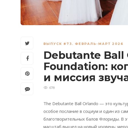
ВЫПУСК #73. ФЕВРАЛЬ-МАРТ 2026
Debutante Ball 
Foundation: ко
и миссия звуч
678
The
Debutante
Ball
Orlando
— это культу
особое послание в социум и один из са
благотворительных балов Флориды. В э
масштаб вышел на новый уровень: меро