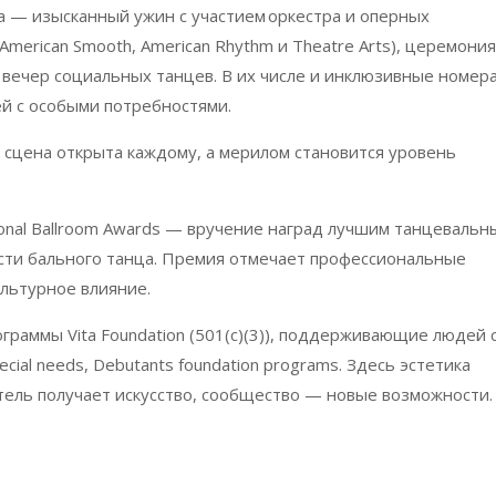
а — изысканный ужин с участием оркестра и оперных
American
Smooth
,
American
Rhythm
и
Theatre
Arts
), церемония
вечер социальных танцев. В их числе и инклюзивные номера
ей с особыми потребностями.
 сцена открыта каждому, а мерилом становится уровень
onal
Ballroom
Awards
— вручение наград лучшим танцевальн
асти бального танца. Премия отмечает профессиональные
ультурное влияние.
рограммы
Vita
Foundation
(501(
c
)(3)), поддерживающие людей 
ecial
needs
,
Debutants
foundation
programs
. Здесь эстетика
тель получает искусство, сообщество — новые возможности.