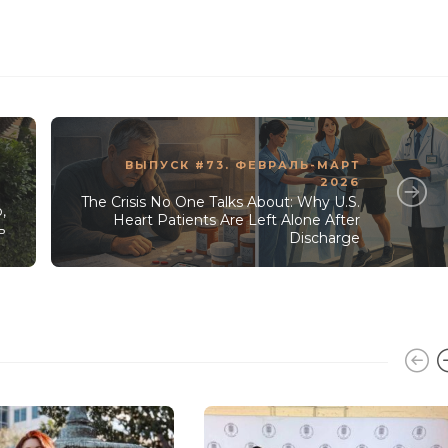
ВЫПУСК #73. ФЕВРАЛЬ-МАРТ
2026
The Crisis No One Talks About: Why U.S.
,
Heart Patients Are Left Alone After
ь
Discharge