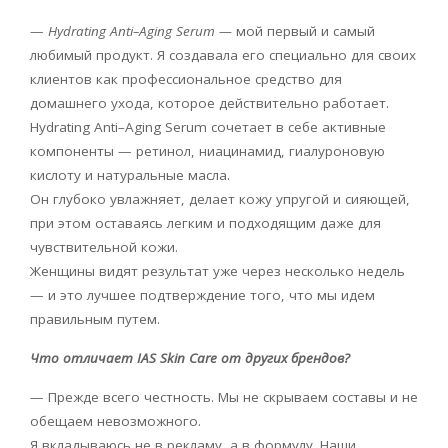
—
Hydrating
Anti
–
Aging
Serum
—
мой первый и самый
любимый продукт. Я создавала его специально для своих
клиентов как профессиональное средство для
домашнего ухода, которое действительно работает.
Hydrating
Anti
–
Aging
Serum
сочетает в себе активные
компоненты — ретинол, ниацинамид, гиалуроновую
кислоту и натуральные масла.
Он глубоко увлажняет, делает кожу упругой и сияющей,
при этом оставаясь легким и подходящим даже для
чувствительной кожи.
Женщины видят результат уже через несколько недель
— и это лучшее подтверждение того, что мы идем
правильным путем.
Что отличает
IAS
Skin
Care
от других брендов?
— Прежде всего честность. Мы не скрываем составы и не
обещаем невозможного.
Я вкладываюсь не в рекламу, а в формулу. Наши