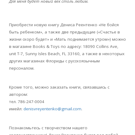
Для меня будет новый век столь любим.
Приобрести новую книгу Дениса Реентенко «Не бойся
быть ребенком», а также две предыдущие («Счастье в
жизни скоро будет» и «Мать поднимается утром») можно
в магазине
Books
&
Toys
по адресу: 18090
Collins
Ave
,
unit
T
-7,
Sunny
Isles
Beach
,
FL
33160, а также в некоторых
других магазинах Флориды с русскоязычным
персоналом.
Кроме того, можно заказать книги, связавшись с
автором:
тел. 786-247-0004
имейл:
denisvreyentenko
@
gmail
.
com
.
Познакомьтесь с творчеством нашего
соотечественника! Денис Реентенко будет рад любой