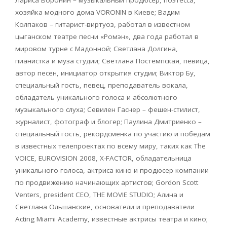
Лариса Воронин – музыкальный продюсер, поэтесса,
хозяйка модного дома VORONIN в Киеве; Вадим
Колпаков – гитарист-виртуоз, работал в известном
цыганском театре песни «Ромэн», два года работал в
мировом турне с Мадонной; Светлана Долгина,
пианистка и муза студии; Светлана Постемпская, певица,
автор песен, инициатор открытия студии; Виктор Бу,
специальный гость, певец, преподаватель вокала,
обладатель уникального голоса и абсолютного
музыкального слуха; Севилен Гаснер – фешен-стилист,
журналист, фотограф и блогер; Паулина Дмитриенко –
специальный гость, рекордсменка по участию и победам
в известных телепроектах по всему миру, таких как The
VOICE, EUROVISION 2008, X-FACTOR, обладательница
уникального голоса, актриса кино и продюсер компании
по продвижению начинающих артистов; Gordon Scott
Venters, рresident CEO, THE MOVIE STUDIO; Алина и
Светлана Ольшанские, основатели и преподаватели
Acting Miami Academy, известные актрисы театра и кино;