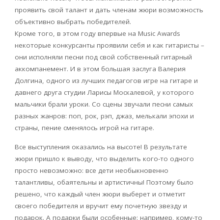
проявить свой талант и дать членам жюри возможность
объективно выбрать победителей.
Кроме того, в этом году впервые на Music Awards
некоторые конкурсанты проявили себя и как гитаристы –
они исполняли песни под свой собственный гитарный
аккомпанемент. И в этом большая заслуга Валерия
Долгина, одного из лучших педагогов игре на гитаре и
давнего друга студии Ларисы Москалевой, у которого
мальчики брали уроки. Со сцены звучали песни самых
разных жанров: поп, рок, рэп, джаз, мелькали эпохи и
страны, пение сменялось игрой на гитаре.
Все выступления оказались на высоте! В результате
жюри пришло к выводу, что выделить кого-то одного
просто невозможно: все дети необыкновенно
талантливы, обаятельны и артистичны! Поэтому было
решено, что каждый член жюри выберет и отметит
своего победителя и вручит ему почетную звезду и
подарок. А подарки были особенные: например, кому-то