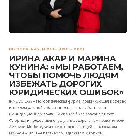
ВЫПУСК #45. ИЮНЬ-ИЮЛЬ 2021
ИРИНА АКАР И МАРИНА
КУНИНА: «МЫ РАБОТАЕМ,
ЧТОБЫ ПОМОЧЬ ЛЮДЯМ
ИЗБЕЖАТЬ ДОРОГИХ
ЮРИДИЧЕСКИХ ОШИБОК»
INNOVO LAW – это юридическая фирма, практикующая в сферах
интеллектуальной собственности, защиты бизнеса и
иммиграционном праве. Компания была создана в штате
Флорида и предоставляет услуги в федеральном праве по всей
Америке. Мы беседуем с ее основательницей – адвокатом
Ириной Акар и ее партнером, адвокатом Мариной…