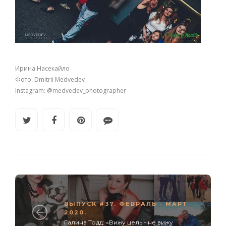
Ирина Насекайло
Фото: Dmitrii Medvedev
Instagram: @medvedev_photographer
ВЫПУСК #37. ФЕВРАЛЬ - МАРТ
2020.
Галина Тодд: «Вижу цель - не вижу