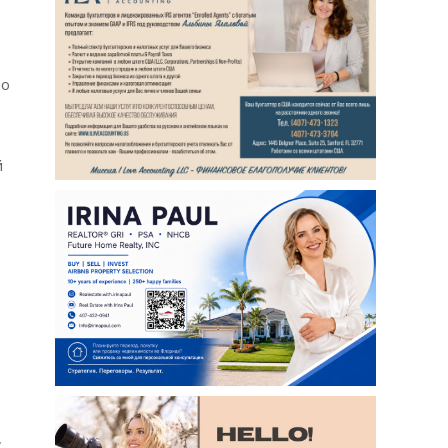
во
й
,