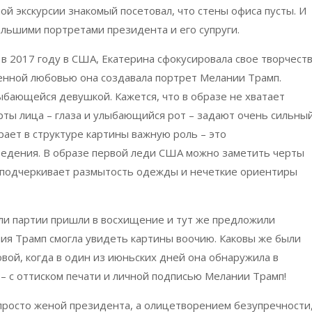
ой экскурсии знакомый посетовал, что стены офиса пусты. И
льшими портретами президента и его супруги.
 в 2017 году в США, Екатерина сфокусировала свое творчест
бенной любовью она создавала портрет Мелании Трамп.
бающейся девушкой. Кажется, что в образе не хватает
рты лица – глаза и улыбающийся рот – задают очень сильны
ает в структуре картины важную роль – это
едения. В образе первой леди США можно заметить черты
 подчеркивает размытость одежды и нечеткие ориентиры
ли партии пришли в восхищение и тут же предложили
ия Трамп смогла увидеть картины воочию. Каковы же были
ой, когда в один из июньских дней она обнаружила в
– с оттиском печати и личной подписью Мелании Трамп!
 просто женой президента, а олицетворением безупречности