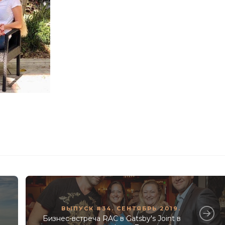
ВЫПУСК #34. СЕНТЯБРЬ 2019.
Бизнес-встреча RAC в Gatsby's Joint в