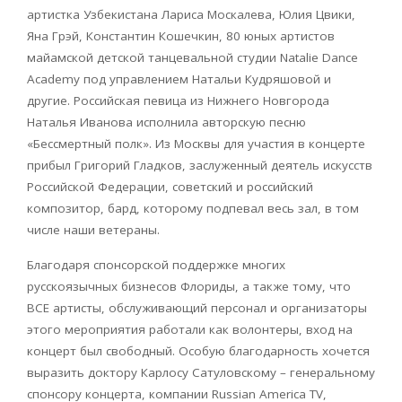
артистка Узбекистана Лариса Москалева, Юлия Цвики,
Яна Грэй, Константин Кошечкин, 80 юных артистов
майамской детской танцевальной студии Natalie Dance
Academy под управлением Натальи Кудряшовой и
другие. Российская певица из Нижнего Новгорода
Наталья Иванова исполнила авторскую песню
«Бессмертный полк». Из Москвы для участия в концерте
прибыл Григорий Гладков, заслуженный деятель искусств
Российской Федерации, советский и российский
композитор, бард, которому подпевал весь зал, в том
числе наши ветераны.
Благодаря спонсорской поддержке многих
русскоязычных бизнесов Флориды, а также тому, что
ВСЕ артисты, обслуживающий персонал и организаторы
этого мероприятия работали как волонтеры, вход на
концерт был свободный. Особую благодарность хочется
выразить доктору Карлосу Сатуловскому – генеральному
спонсору концерта, компании Russian America TV,