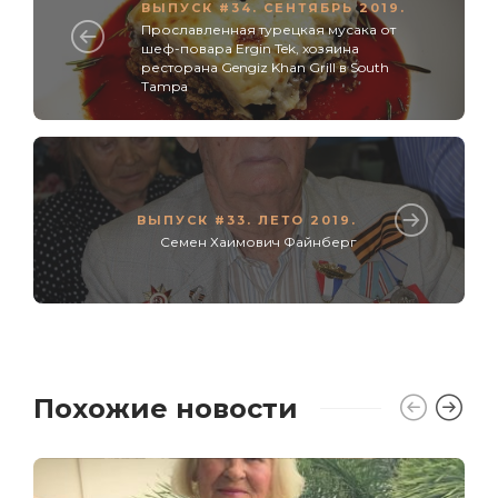
ВЫПУСК #34. СЕНТЯБРЬ 2019.
Прославленная турецкая мусака от
шеф-повара Ergin Tek, xoзяина
ресторана Gengiz Khan Grill в South
Tampa
ВЫПУСК #33. ЛЕТО 2019.
Семен Хаимович Файнберг
Похожие новости