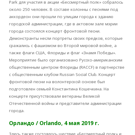
Park для участия в акции «Бессмертный полк» собралось
около 250 человек. В составе колонны с песнями под
аккордеон они прошли по улицам города к зданию
городской администрации, где в актовом зале мэрии
города состоялся концерт фронтовой песни.
Демонстранты несли портреты своих предков, которые
сражались с фашизмом во Второй мировой войне, а
также флаги США, Флориды и флаг «Знамя Победы».
Мероприятие было организовано Русско-американским
общественным центром Флориды (RACCF) в партнерстве
с общественным клубом Russian Social Club. Концерт
фронтовой песни на волонтерской основе был
подготовлен семьей Константина Кошечкина. На
концерте присутствовали ветераны Великой
Отечественной войны и представители администрации
города.
Орландо / Orlando, 4 мая 2019 г.
Здесь также состоялось шествие «Бессмертный полк» и