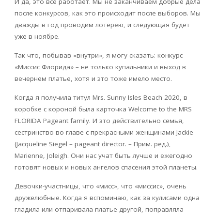
И да, это все работает. Мы не заканчиваем добрые дела
после конкурсов, как это происходит после выборов. Мы
дважды в год проводим лотерею, и следующая будет
уже в ноябре.
Так что, побывав «внутри», я могу сказать: конкурс
«Миссис Флорида» – не только купальники и выход в
вечернем платье, хотя и это тоже имело место.
Когда я получила титул Mrs. Sunny Isles Beach 2020, в
коробке с короной была карточка Welcome to the MRS
FLORIDA Pageant family. И это действительно семья,
сестринство во главе с прекрасными женщинами Jackie
(Jacqueline Siegel – pageant director. – Прим. ред.),
Marienne, Joleigh. Они нас учат быть лучше и ежегодно
готовят новых и новых ангелов спасения этой планеты.
Девочки-участницы, что «мисс», что «миссис», очень
дружелюбные. Когда я вспоминаю, как за кулисами одна
гладила или отпаривала платье другой, поправляла