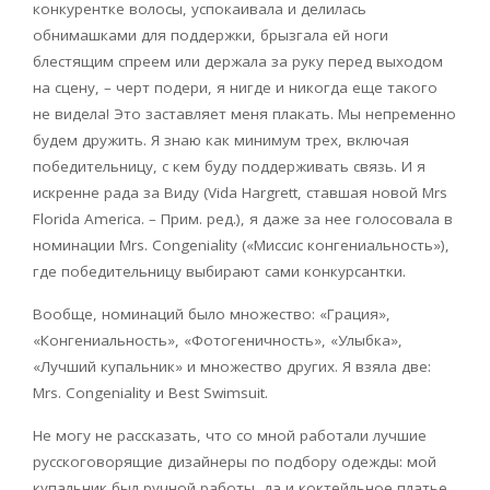
конкурентке волосы, успокаивала и делилась
обнимашками для поддержки, брызгала ей ноги
блестящим спреем или держала за руку перед выходом
на сцену, – черт подери, я нигде и никогда еще такого
не видела! Это заставляет меня плакать. Мы непременно
будем дружить. Я знаю как минимум трех, включая
победительницу, с кем буду поддерживать связь. И я
искренне рада за Виду (Vida Hargrett, ставшая новой Mrs
Florida America. – Прим. ред.), я даже за нее голосовала в
номинации Mrs. Congeniality («Миссис конгениальность»),
где победительницу выбирают сами конкурсантки.
Вообще, номинаций было множество: «Грация»,
«Конгениальность», «Фотогеничность», «Улыбка»,
«Лучший купальник» и множество других. Я взяла две:
Mrs. Congeniality и Best Swimsuit.
Не могу не рассказать, что со мной работали лучшие
русскоговорящие дизайнеры по подбору одежды: мой
купальник был ручной работы, да и коктейльное платье