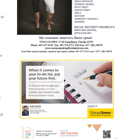
 и
ь
:
ал