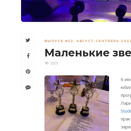
ВЫПУСК #52. АВГУСТ-СЕНТЯБРЬ 202
Маленькие зв
2223
6 ию
юби
прог
Лари
Stud
прак
заря