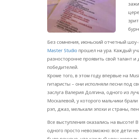
зажи
цере
зрит
бурн
Без сомнения, июньский отчетный шоу-
Master Studio
прошел на ура. Каждый уча
разносторонне проявить свой талант и
победителей.
Кроме того, в этом году впервые на Mus
гитаристы – они исполняли песни под с
заслуга Валерия Долгина, одного из луч
Москалевой, у которого мальчики брали 
рэп, джаз, мелькали эпохи и страны, пен
Все выступления оказались на высоте! 
одного просто невозможно: все дети н
было решено, что каждый член жюри вы