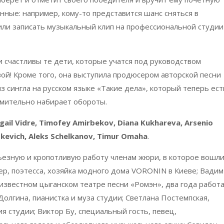
нные: например, кому-то представится шанс сняться в
и записать музыкальный клип на профессиональной студии
 счастливы те дети, которые учатся под руководством
ой! Кроме того, она выступила продюсером авторской песни
з сингла на русском языке «Такие дела», который теперь ест
емительно набирает обороты.
gail Vidre, Timofey Amirbekov, Diana Kukhareva, Arsenio
iskevich, Aleks Schelkanov, Timur Omaha
.
ьезную и кропотливую работу членам жюри, в которое вошли
р, поэтесса, хозяйка модного дома VORONIN в Киеве; Вадим
 известном цыганском театре песни «Ромэн», два года работ
олгина, пианистка и муза студии; Светлана Постемпская,
я студии; Виктор Бу, специальный гость, певец,