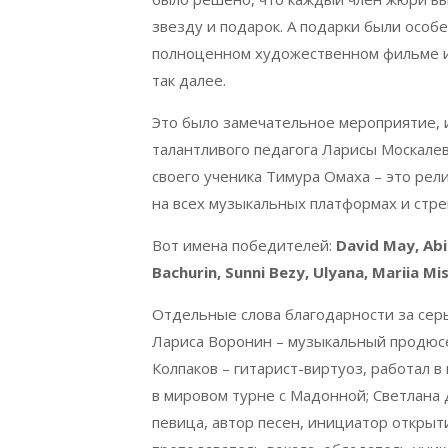
звезду и подарок. А подарки были особе
полноценном художественном фильме ил
так далее.
Это было замечательное мероприятие, и
талантливого педагога Ларисы Москалев
своего ученика Тимура Омаха – это рели
на всех музыкальных платформах и стр
Вот имена победителей:
David May, Abi
Bachurin, Sunni Bezy, Ulyana, Mariia M
Отдельные слова благодарности за сер
Лариса Воронин – музыкальный продюсе
Колпаков – гитарист-виртуоз, работал в
в мировом турне с Мадонной; Светлана Д
певица, автор песен, инициатор открыти