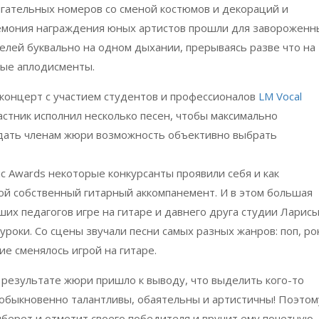
гательных номеров со сменой костюмов и декораций и
мония награждения юных артистов прошли для завороженн
елей буквально на одном дыхании, прерываясь разве что на
ые аплодисменты.
концерт с участием студентов и профессионалов
LM Vocal
стник исполнил несколько песен, чтобы максимально
 дать членам жюри возможность объективно выбрать
ic Awards некоторые конкурсанты проявили себя и как
вой собственный гитарный аккомпанемент. И в этом большая
ших педагогов игре на гитаре и давнего друга студии Ларис
уроки. Со сцены звучали песни самых разных жанров: поп, ро
ие сменялось игрой на гитаре.
В результате жюри пришло к выводу, что выделить кого-то
еобыкновенно талантливы, обаятельны и артистичны! Поэтом
берет и отметит своего победителя и вручит ему почетную