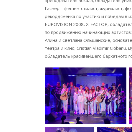
преподаватель вокала, обладатель уник
Гаснер – фешен-стилист, журналист, фо
рекордсменка по участию и победам в из
EUROVISION 2008, X-FACTOR, обладател
по продвижению начинающих артистов; G
Алина и Светлана Ольшанские, основате
театра и кино; Cristian Vladimir Cioban
обладатель красивейшего бархатного го