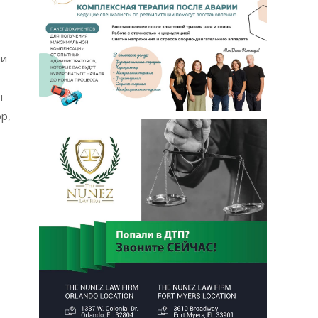
ии
ы
р,