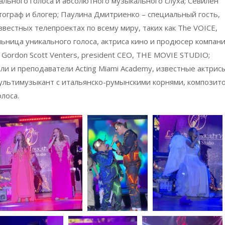
ального голоса и абсолютного музыкального слуха; Севилен
тограф и блогер; Паулина Дмитриенко – специальный гость,
вестных телепроектах по всему миру, таких как The VOICE,
ьница уникального голоса, актриса кино и продюсер компан
ordon Scott Venters, рresident CEO, THE MOVIE STUDIO;
ли и преподаватели Acting Miami Academy, известные актрис
u, мультимузыкант с итальянско-румынскими корнями, композито
лоса.