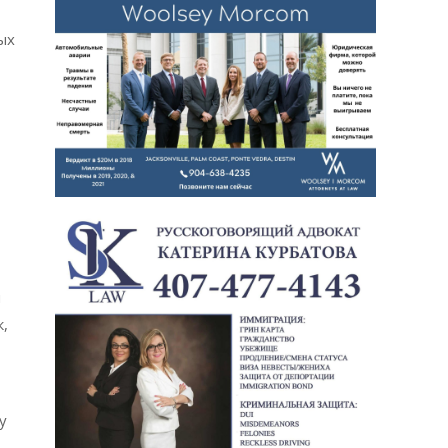
ых
ы
к,
у