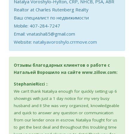
Natalya Voroshylo-Hylton, CRP, NHCB, PSA, ABR
Realtor at Charles Rutenberg Realty
Ваш специалист по недвижимости
Mobile: 407-284-7247
Email: vnatasha85@gmail.com
Website:
nataliyavoroshylo.crrmove.com
Отзывы благодарных клиентов о работе с
Натальей Ворошило на сайте www.zillow.com:
StephanieRicci :
:
We can’t thank Nataliya enough for quickly setting up 6
showings with just a 1 day notice for my very busy
husband and I! She was very organized, knowledgeable
and quick to answer any question or communication
from our lender once in escrow. Nataliya fought for us
to get the best deal and throughout this troubling time