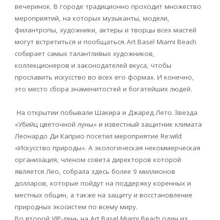
вечеринок. В городе традиционно проходит множество
мероприятий, на которых музыканты, модели,
филантропы, художники, актеры и творцы всех мастей
могут встретиться и пообщаться.
Art
Basel
Miami
Beach
собирает самых талантливых художников,
коллекционеров и законодателей вкуса, чтобы
прославить искусство во всех его формах. И конечно,
это место сбора знаменитостей и богатейших людей.
На открытии побывали Шакира и Джаред Лето.
Звезда
«Убийц цветочной луны» и известный защитник климата
Леонардо Ди Каприо посетил мероприятие
Re
:
wild
«Искусство природы». А экологическая некоммерческая
организация, членом совета директоров которой
является Лео, собрала здесь более 9 миллионов
долларов, которые пойдут на поддержку коренных и
местных общин, а также на защиту и восстановление
природных экосистем по всему миру.
Во второй
VIP
-день на
Art
Basel
Miami
Beach
один из