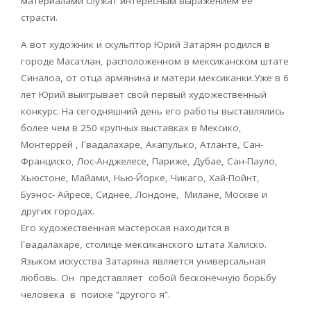
материалами служат интересным выражением ее
страсти.
А вот художник и cкульптор Юрий Затарян родился в
городе Масатлан, расположенном в мексиканском штате
Синалоа, от отца армянина и матери мексиканки.Уже в 6
лет Юрий выигрывает свой первый художественный
конкурс. На сегодняшний день его работы выставлялись
более чем в 250 крупных выставках в Мексико,
Монтеррей , Гвадалахаре, Акапулько, Атланте, Сан-
Франциско, Лос-Анджелесе, Париже, Дубае, Сан-Пауло,
Хьюстоне, Майами, Нью-Йорке, Чикаго, Хай-Пойнт,
Буэнос- Айресе, Сиднее, Лондоне, Милане, Москве и
других городах.
Его художественная мастерская находится в
Гвадалахаре, столице мексиканского штата Халиско.
Языком искусства Затаряна является универсальная
любовь. Он представляет собой бесконечную борьбу
человека в поиске “другого я”.