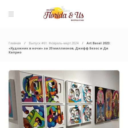
Главная
Выпуск #61. Февраль-март 2024
Art Basel 2023:
«Художник в ночи» за 20 миллионов, Джефф Безос и Ди
Каприо