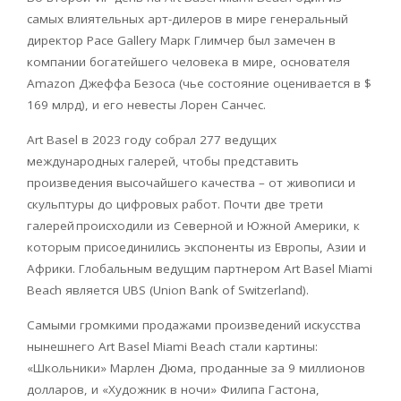
самых влиятельных арт-дилеров в мире генеральный
директор
Pace
Gallery
Марк Глимчер был замечен в
компании богатейшего человека в мире, основателя
Amazon
Джеффа Безоса (чье состояние оценивается в $
169 млрд), и его невесты Лорен Санчес.
Art
Basel
в 2023 году собрал 277 ведущих
международных галерей, чтобы представить
произведения высочайшего качества – от живописи и
скульптуры до цифровых работ. Почти две трети
галерей
происходили из Северной и Южной Америки, к
которым присоединились экспоненты из Европы, Азии и
Африки. Глобальным ведущим партнером
Art
Basel
Miami
Beach
является
UBS
(Union Bank of Switzerland).
Самыми громкими продажами произведений искусства
нынешнего
Art
Basel
Miami
Beach
стали картины:
«Школьники» Марлен Дюма, проданные за 9 миллионов
долларов, и «Художник в ночи» Филипа Гастона,