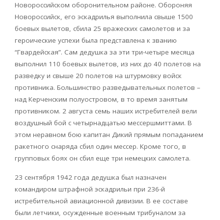
Новороссийском оборонительном районе. Обороняя
Новороссийск, его эскадрилья выполнила свыше 1500
боевых вылетов, сбила 25 вражеских самолетов и за
героические успехи была представлена к званию
“Гвардейская”. Сам дедушка за эти три-четыре месяца
выполнил 110 боевых вылетов, из них до 40 полетов на
разведку и свыше 20 полетов на штурмовку войск
противника. Большинство разведывательных полетов –
над Керченским полуостровом, в то время занятым
противником. 2 августа семь наших истребителей вели
воздушный бой с четырнадцатью мессершмиттами. В
этом неравном бою капитан Дикий прямым попаданием
ракетного снаряда сбил один мессер. Кроме того, в
групповых боях он сбил еще три немецких самолета.
23 сентября 1942 года дедушка был назначен
командиром штрафной эскадрильи при 236-й
истребительной авиационной дивизии. В ее составе
были летчики, осужденные военным трибуналом за