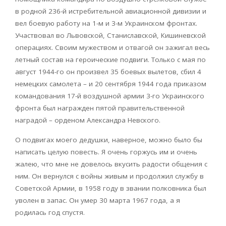
в родной 236-й истребительной авиационной дивизии и
вел боевую работу на 1-м и 3-м Украинском фронтах.
Участвовал во Львовской, Станиславской, Кишиневской
операциях. Своим мужеством и отвагой он зажигал весь
летный состав на героические подвиги. Только с мая по
август 1944-го он произвел 35 боевых вылетов, сбил 4
немецких самолета – и 20 сентября 1944 года приказом
командования 17-й воздушной армии 3-го Украинского
фронта был награжден пятой правительственной
наградой – орденом Александра Невского.
О подвигах моего дедушки, наверное, можно было бы
написать целую повесть. Я очень горжусь им и очень
жалею, что мне не довелось вкусить радости общения с
ним. Он вернулся с войны живым и продолжил службу в
Советской Армии, в 1958 году в звании полковника был
уволен в запас. Он умер 30 марта 1967 года, а я
родилась год спустя.