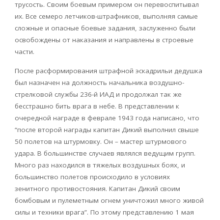
трусость. Своим боевым примером он перевоспитывал
их. Все семеро летчиков-штрафников, выполняя самые
сложные и опасные боевые задания, заслуженно были
освобождены от наказания и направлены в строевые
части.
После расформирования штрафной эскадрильи дедушка
был назначен на должность начальника воздушно-
стрелковой службы 236-й ИАД и продолжал так же
бесстрашно бить врага в небе. В представлении к
очередной награде в феврале 1943 года написано, что
“после второй награды капитан Дикий выполнил свыше
50 полетов на штурмовку. Он – мастер штурмового
удара. В большинстве случаев являлся ведущим групп.
Много раз находился в тяжелых воздушных боях, и
большинство полетов происходило в условиях
зенитного противостояния. Капитан Дикий своим
бомбовым и пулеметным огнем уничтожил много живой
силы и техники врага”. По этому представлению 1 мая