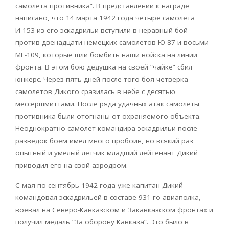
самолета противника”. В представлении к награде
написано, что 14 марта 1942 года четыре самолета
И-153 из его эскадрильи вступили в неравный бой
против двенадцати немецких самолетов Ю-87 и восьми
МЕ-109, которые шли бомбить наши войска на линии
фронта. В этом бою дедушка на своей “чайке” сбил
юнкерс. Через пять дней после того боя четверка
самолетов Дикого сразилась в небе с десятью
мессершмиттами. После ряда удачных атак самолеты
противника были отогнаны от охраняемого объекта.
Неоднократно самолет командира эскадрильи после
разведок боем имел много пробоин, но всякий раз
опытный и умелый летчик младший лейтенант Дикий
приводил его на свой аэродром.
С мая по сентябрь 1942 года уже капитан Дикий
командовал эскадрильей в составе 931-го авиаполка,
воевал на Северо-Кавказском и Закавказском фронтах и
получил медаль “За оборону Кавказа”. Это было в