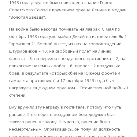
1943 года дедушке было присвоено звание Героя
Советского Союза с вручением ордена Ленина и медали
“Золотая Звезда”.
На войне было некогда почивать на лаврах. С мая по
октябрь 1943 года уже майор Дикий на истребителе Як-1
“произвел 21 боевой вылет, из них на сопровождение
штурмовиков – 10, на свободный полет на линию
фронта – 3, на перехват воздушного противника – 2, на
прикрытие наземных войск – 6, провел 12 воздушных
боев, в результате которых сбил на Южном фронте 4
самолета противника” и 17 октября 1943 года был
награжден еще одним орденом – Отечественной войны I
степени.
Ему вручили эту награду в госпитале, потому что чуть
раньше, 5 октября, в воздушном бою дедушка был
тяжело ранен в голову. К счастью, ранение было
несмертельным. Оправившись, он получил должность
помощника командира по воздушно-стрелковой службе